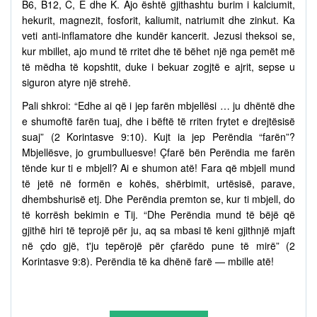
B6, B12, C, E dhe K. Ajo është gjithashtu burim i kalciumit,
hekurit, magnezit, fosforit, kaliumit, natriumit dhe zinkut. Ka
veti anti-inflamatore dhe kundër kancerit. Jezusi theksoi se,
kur mbillet, ajo mund të rritet dhe të bëhet një nga pemët më
të mëdha të kopshtit, duke i bekuar zogjtë e ajrit, sepse u
siguron atyre një strehë.
Pali shkroi: “Edhe ai që i jep farën mbjellësi … ju dhëntë dhe
e shumoftë farën tuaj, dhe i bëftë të rriten frytet e drejtësisë
suaj” (2 Korintasve 9:10). Kujt ia jep Perëndia “farën”?
Mbjellësve, jo grumbulluesve! Çfarë bën Perëndia me farën
tënde kur ti e mbjell? Ai e shumon atë! Fara që mbjell mund
të jetë në formën e kohës, shërbimit, urtësisë, parave,
dhembshurisë etj. Dhe Perëndia premton se, kur ti mbjell, do
të korrësh bekimin e Tij. “Dhe Perëndia mund të bëjë që
gjithë hiri të teprojë për ju, aq sa mbasi të keni gjithnjë mjaft
në çdo gjë, t'ju tepërojë për çfarëdo pune të mirë” (2
Korintasve 9:8). Perëndia të ka dhënë farë — mbille atë!