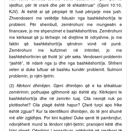
vjedhur, për të vrarë dhe për të shkatërruar” (Gjoni 10:10,
KJV). Ai është ai që përpiqet të fusë përçarje mes jush.
Zhvendoseni me vetëdije fokusin nga bashkëshorti/ja te
problemi. Për shembull, zemërohuni me mungesën e
financave, jo me shpenzimet e bashkëshortit/es. Zemërohuni
me kërkesat që ju tërheqin në drejtime të ndryshme, jo me
faktin që bashkëshorti/ja qëndron vonë në punë.
Zemërohuni me kufizimet në intimitet, jo me
bashkëshortin/en që thotë ‘jo’ për seks. Vendoseni problemin
“jashtë”, të ndarë nga ju dhe nga bashkëshorti/ja. Shiheni
veten si duke luftuar së bashku kundër problemit. Sulmoni
problemin, jo njëri-tjetrin.
(2)
Kërkoni dhimbjen.
Gjeni dhimbjen që e ka shkaktuar
zemërimin; pothuajse gjithmonë ajo është aty. Kërkojeni te
bashkëshorti/ja dhe në zemrën tuaj. Cila nevojë nuk po
plotësohet? Cila plagë është hapur? Çfarë turpi apo frike
është zgjuar? Kur ta identifikoni dhimbjen, do të jeni shumë
më afër zgjidhjes. Por kini kujdes! Duke qenë të pambrojtur,
ndonjëherë mund ta lëndoni njëri-tjetrin; pranojeni këtë dhe
falni shpejt. Qëndrimi i angazhuar, ndërkohë që rrezikoni të