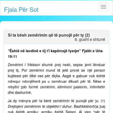
Fjala Për Sot
Si ta bësh zemërimin që të punojë për ty (2)
8. gusht e shtunë
“Është në lavdinë e tij t'i kapërcejë fyerjet” Fjalët e Urta
19:11
Zemërimi i frikëson shumë prej nesh, sepse jemi lënduar
prej tij. Por zemërimi mund të jetë provë se një person
kujdeset për dikë ose për diçka. Asgjë e gabuar nuk është
ndrequr ndonjëherë pa u zemëruar dikush për të. Nëse e
mbyllni çdo formë zemërimi, eliminoni pasionin, intimitetin
dhe dashurinë.
Ja dy mënyra për ta bërë zemërimin të punojë për ju: (1)
Drejtojeni zemërimin te objektivi i duhur
. Bashkëshorti/ja juaj
nuk është armiku; armiku është Satani. Ai vjen “për të