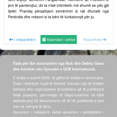
jeni të pambrojtur, do ta rrisë intimitetin më shumë se çdo gjë
tjetër. Prandaj përqafojeni zemërimin si një dhuratë nga
Perëndia dhe mësoni si ta bëni të funksionojë për ju.
I mëparshëm
Kalendari i arkivit
Pasardhësi
Fjala për Sot autorizohet nga Bob dhe Debby Gass
dhe botohet nën liçensën e UCB International.
E drejta e autorit 2026, të gjitha të drejtat e rezervuara.
Duke i shërbyer trupit të Krishtit, botuesi i jep të drejtën
kishave dhe organizatave të krishtera që të publikojnë
falas pasazhe, përmbajtje të disponueshme në këtë
website prej 52 devocioneve në vit në publikimet e tyre
ose në mënyra të tjera.
Devocioni i mësipërm është devocioni i përditshëm i