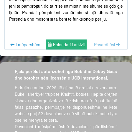
jeni të pambrojtur, do ta rrisë intimitetin më shumë se çdo gjë
tjetër. Prandaj përqafojeni zemërimin si një dhuratë nga
Perëndia dhe mësoni si ta bëni të funksionojë për ju.
I mëparshëm
Kalendari i arkivit
Pasardhësi
Fjala për Sot autorizohet nga Bob dhe Debby Gass
dhe botohet nën liçensën e UCB International.
E drejta e autorit 2026, të gjitha të drejtat e rezervuara.
Duke i shërbyer trupit të Krishtit, botuesi i jep të drejtën
kishave dhe organizatave të krishtera që të publikojnë
falas pasazhe, përmbajtje të disponueshme në këtë
website prej 52 devocioneve në vit në publikimet e tyre
ose në mënyra të tjera.
Devocioni i mësipërm është devocioni i përditshëm i