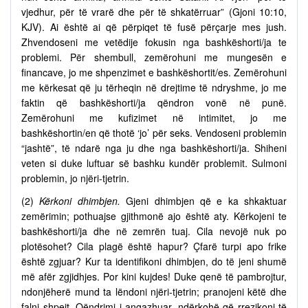
vjedhur, për të vrarë dhe për të shkatërruar” (Gjoni 10:10,
KJV). Ai është ai që përpiqet të fusë përçarje mes jush.
Zhvendoseni me vetëdije fokusin nga bashkëshorti/ja te
problemi. Për shembull, zemërohuni me mungesën e
financave, jo me shpenzimet e bashkëshortit/es. Zemërohuni
me kërkesat që ju tërheqin në drejtime të ndryshme, jo me
faktin që bashkëshorti/ja qëndron vonë në punë.
Zemërohuni me kufizimet në intimitet, jo me
bashkëshortin/en që thotë ‘jo’ për seks. Vendoseni problemin
“jashtë”, të ndarë nga ju dhe nga bashkëshorti/ja. Shiheni
veten si duke luftuar së bashku kundër problemit. Sulmoni
problemin, jo njëri-tjetrin.
(2)
Kërkoni dhimbjen.
Gjeni dhimbjen që e ka shkaktuar
zemërimin; pothuajse gjithmonë ajo është aty. Kërkojeni te
bashkëshorti/ja dhe në zemrën tuaj. Cila nevojë nuk po
plotësohet? Cila plagë është hapur? Çfarë turpi apo frike
është zgjuar? Kur ta identifikoni dhimbjen, do të jeni shumë
më afër zgjidhjes. Por kini kujdes! Duke qenë të pambrojtur,
ndonjëherë mund ta lëndoni njëri-tjetrin; pranojeni këtë dhe
falni shpejt. Qëndrimi i angazhuar, ndërkohë që rrezikoni të