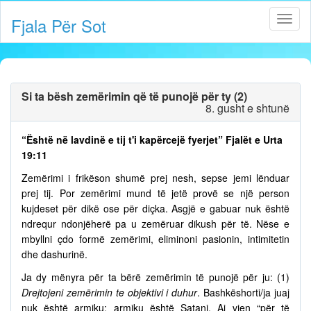
Fjala Për Sot
Si ta bësh zemërimin që të punojë për ty (2)
8. gusht e shtunë
“Është në lavdinë e tij t'i kapërcejë fyerjet” Fjalët e Urta
19:11
Zemërimi i frikëson shumë prej nesh, sepse jemi lënduar
prej tij. Por zemërimi mund të jetë provë se një person
kujdeset për dikë ose për diçka. Asgjë e gabuar nuk është
ndrequr ndonjëherë pa u zemëruar dikush për të. Nëse e
mbyllni çdo formë zemërimi, eliminoni pasionin, intimitetin
dhe dashurinë.
Ja dy mënyra për ta bërë zemërimin të punojë për ju: (1)
Drejtojeni zemërimin te objektivi i duhur
. Bashkëshorti/ja juaj
nuk është armiku; armiku është Satani. Ai vjen “për të