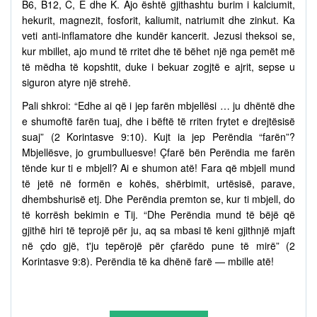
B6, B12, C, E dhe K. Ajo është gjithashtu burim i kalciumit,
hekurit, magnezit, fosforit, kaliumit, natriumit dhe zinkut. Ka
veti anti-inflamatore dhe kundër kancerit. Jezusi theksoi se,
kur mbillet, ajo mund të rritet dhe të bëhet një nga pemët më
të mëdha të kopshtit, duke i bekuar zogjtë e ajrit, sepse u
siguron atyre një strehë.
Pali shkroi: “Edhe ai që i jep farën mbjellësi … ju dhëntë dhe
e shumoftë farën tuaj, dhe i bëftë të rriten frytet e drejtësisë
suaj” (2 Korintasve 9:10). Kujt ia jep Perëndia “farën”?
Mbjellësve, jo grumbulluesve! Çfarë bën Perëndia me farën
tënde kur ti e mbjell? Ai e shumon atë! Fara që mbjell mund
të jetë në formën e kohës, shërbimit, urtësisë, parave,
dhembshurisë etj. Dhe Perëndia premton se, kur ti mbjell, do
të korrësh bekimin e Tij. “Dhe Perëndia mund të bëjë që
gjithë hiri të teprojë për ju, aq sa mbasi të keni gjithnjë mjaft
në çdo gjë, t'ju tepërojë për çfarëdo pune të mirë” (2
Korintasve 9:8). Perëndia të ka dhënë farë — mbille atë!