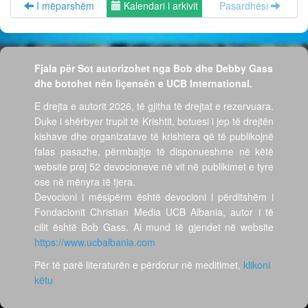
I mëparshëm
Kalendari i arkivit
Pasardhësi
Fjala për Sot autorizohet nga Bob dhe Debby Gass
dhe botohet nën liçensën e UCB International.
E drejta e autorit 2026, të gjitha të drejtat e rezervuara.
Duke i shërbyer trupit të Krishtit, botuesi i jep të drejtën
kishave dhe organizatave të krishtera që të publikojnë
falas pasazhe, përmbajtje të disponueshme në këtë
website prej 52 devocioneve në vit në publikimet e tyre
ose në mënyra të tjera.
Devocioni i mësipërm është devocioni i përditshëm i
Fondacionit Christian Media UCB Albania, autor i të
cilit është Bob Gass. Ai mund të gjendet në website
https://www.ucbalbania.com
Për të parë literaturën e përdorur në meditimet,
klikoni
këtu