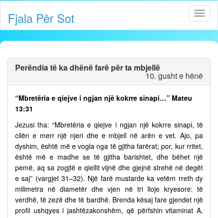
Fjala Për Sot
Perëndia të ka dhënë farë për ta mbjellë
10. gusht e hënë
“Mbretëria e qiejve i ngjan një kokrre sinapi…” Mateu
13:31
Jezusi tha: “Mbretëria e qiejve i ngjan një kokrre sinapi, të
cilën e merr një njeri dhe e mbjell në arën e vet. Ajo, pa
dyshim, është më e vogla nga të gjitha farërat; por, kur rritet,
është më e madhe se të gjitha barishtet, dhe bëhet një
pemë, aq sa zogjtë e qiellit vijnë dhe gjejnë strehë në degët
e saj” (vargjet 31–32). Një farë mustarde ka vetëm rreth dy
milimetra në diametër dhe vjen në tri lloje kryesore: të
verdhë, të zezë dhe të bardhë. Brenda kësaj fare gjendet një
profil ushqyes i jashtëzakonshëm, që përfshin vitaminat A,