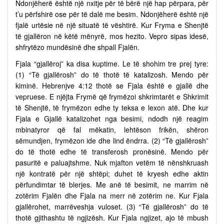
Ndonjëherë është një nxitje për të bërë një hap përpara, për
t’u përfshirë ose për të dalë me besim. Ndonjëherë është një
fjalë urtësie në një situatë të vështirë. Kur Fryma e Shenjtë
të gjallëron në këtë mënyrë, mos hezito. Vepro sipas idesë,
shfrytëzo mundësinë dhe shpall Fjalën.
Fjala “gjallëroj” ka disa kuptime. Le të shohim tre prej tyre:
(1) “Të gjallërosh” do të thotë të katalizosh. Mendo për
kiminë. Hebrenjve 4:12 thotë se Fjala është e gjallë dhe
vepruese. E njëjta Frymë që frymëzoi shkrimtarët e Shkrimit
të Shenjtë, të frymëzon edhe ty teksa e lexon atë. Dhe kur
Fjala e Gjallë katalizohet nga besimi, ndodh një reagim
mbinatyror që fal mëkatin, lehtëson frikën, shëron
sëmundjen, frymëzon ide dhe lind ëndrra. (2) “Të gjallërosh”
do të thotë edhe të transferosh pronësinë. Mendo për
pasuritë e paluajtshme. Nuk mjafton vetëm të nënshkruash
një kontratë për një shtëpi; duhet të kryesh edhe aktin
përfundimtar të blerjes. Me anë të besimit, ne marrim në
zotërim Fjalën dhe Fjala na merr në zotërim ne. Kur Fjala
gjallërohet, marrëveshja vuloset. (3) “Të gjallërosh” do të
thotë gjithashtu të ngjizësh. Kur Fjala ngjizet, ajo të mbush