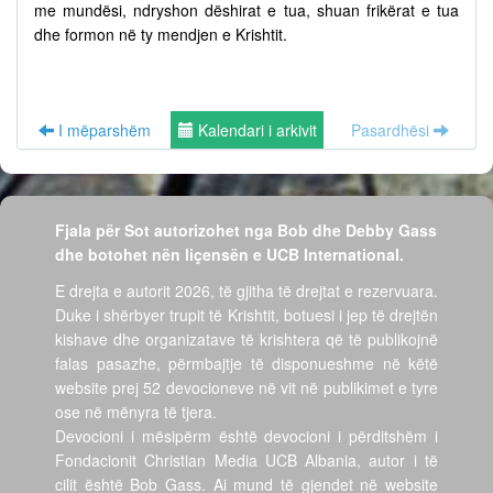
me mundësi, ndryshon dëshirat e tua, shuan frikërat e tua
dhe formon në ty mendjen e Krishtit.
I mëparshëm
Kalendari i arkivit
Pasardhësi
Fjala për Sot autorizohet nga Bob dhe Debby Gass
dhe botohet nën liçensën e UCB International.
E drejta e autorit 2026, të gjitha të drejtat e rezervuara.
Duke i shërbyer trupit të Krishtit, botuesi i jep të drejtën
kishave dhe organizatave të krishtera që të publikojnë
falas pasazhe, përmbajtje të disponueshme në këtë
website prej 52 devocioneve në vit në publikimet e tyre
ose në mënyra të tjera.
Devocioni i mësipërm është devocioni i përditshëm i
Fondacionit Christian Media UCB Albania, autor i të
cilit është Bob Gass. Ai mund të gjendet në website