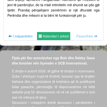
jeni të pambrojtur, do ta rrisë intimitetin më shumë se çdo gjë
tjetër. Prandaj përqafojeni zemërimin si një dhuratë nga
Perëndia dhe mësoni si ta bëni të funksionojë për ju.
I mëparshëm
Kalendari i arkivit
Pasardhësi
Fjala për Sot autorizohet nga Bob dhe Debby Gass
dhe botohet nën liçensën e UCB International.
E drejta e autorit 2026, të gjitha të drejtat e rezervuara.
Duke i shërbyer trupit të Krishtit, botuesi i jep të drejtën
kishave dhe organizatave të krishtera që të publikojnë
falas pasazhe, përmbajtje të disponueshme në këtë
website prej 52 devocioneve në vit në publikimet e tyre
ose në mënyra të tjera.
Devocioni i mësipërm është devocioni i përditshëm i