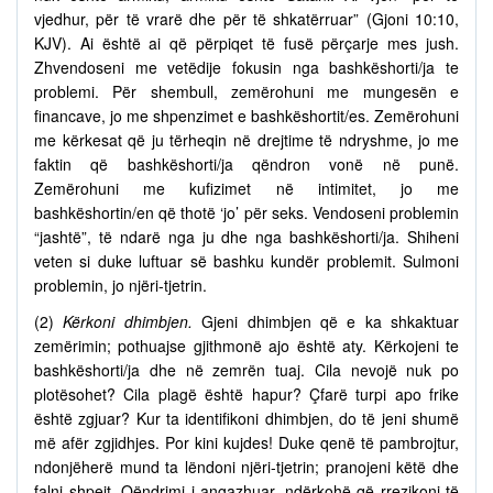
vjedhur, për të vrarë dhe për të shkatërruar” (Gjoni 10:10,
KJV). Ai është ai që përpiqet të fusë përçarje mes jush.
Zhvendoseni me vetëdije fokusin nga bashkëshorti/ja te
problemi. Për shembull, zemërohuni me mungesën e
financave, jo me shpenzimet e bashkëshortit/es. Zemërohuni
me kërkesat që ju tërheqin në drejtime të ndryshme, jo me
faktin që bashkëshorti/ja qëndron vonë në punë.
Zemërohuni me kufizimet në intimitet, jo me
bashkëshortin/en që thotë ‘jo’ për seks. Vendoseni problemin
“jashtë”, të ndarë nga ju dhe nga bashkëshorti/ja. Shiheni
veten si duke luftuar së bashku kundër problemit. Sulmoni
problemin, jo njëri-tjetrin.
(2)
Kërkoni dhimbjen.
Gjeni dhimbjen që e ka shkaktuar
zemërimin; pothuajse gjithmonë ajo është aty. Kërkojeni te
bashkëshorti/ja dhe në zemrën tuaj. Cila nevojë nuk po
plotësohet? Cila plagë është hapur? Çfarë turpi apo frike
është zgjuar? Kur ta identifikoni dhimbjen, do të jeni shumë
më afër zgjidhjes. Por kini kujdes! Duke qenë të pambrojtur,
ndonjëherë mund ta lëndoni njëri-tjetrin; pranojeni këtë dhe
falni shpejt. Qëndrimi i angazhuar, ndërkohë që rrezikoni të