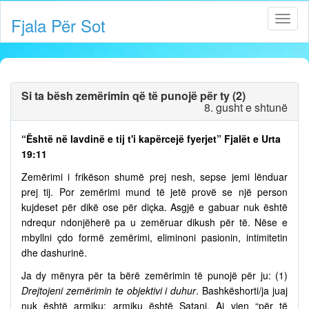
Fjala Për Sot
Si ta bësh zemërimin që të punojë për ty (2)
8. gusht e shtunë
“Është në lavdinë e tij t'i kapërcejë fyerjet” Fjalët e Urta
19:11
Zemërimi i frikëson shumë prej nesh, sepse jemi lënduar
prej tij. Por zemërimi mund të jetë provë se një person
kujdeset për dikë ose për diçka. Asgjë e gabuar nuk është
ndrequr ndonjëherë pa u zemëruar dikush për të. Nëse e
mbyllni çdo formë zemërimi, eliminoni pasionin, intimitetin
dhe dashurinë.
Ja dy mënyra për ta bërë zemërimin të punojë për ju: (1)
Drejtojeni zemërimin te objektivi i duhur
. Bashkëshorti/ja juaj
nuk është armiku; armiku është Satani. Ai vjen “për të