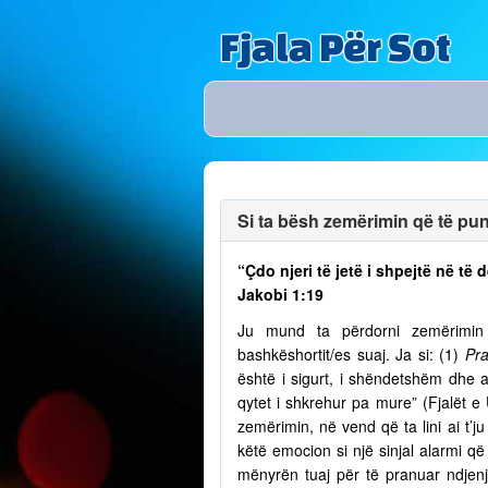
Fjala Për Sot
Si ta bësh zemërimin që të puno
“Çdo njeri të jetë i shpejtë në t
Jakobi 1:19
Ju mund ta përdorni zemërimin p
bashkëshortit/es suaj. Ja si: (1)
Pra
është i sigurt, i shëndetshëm dhe a
qytet i shkrehur pa mure” (Fjalët e
zemërimin, në vend që ta lini ai t’
këtë emocion si një sinjal alarmi që 
mënyrën tuaj për të pranuar ndjenja