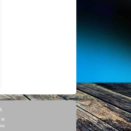
l.
 të
hme