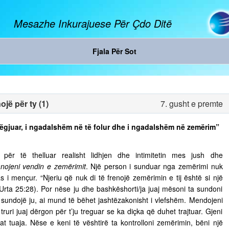
Mesazhe Inkurajuese Për Çdo Ditë
Fjala Për Sot
jë për ty (1)
7. gusht e premte
ë dëgjuar, i ngadalshëm në të folur dhe i ngadalshëm në zemërim”
ër të thelluar realisht lidhjen dhe intimitetin mes jush dhe
nojeni vendin e zemërimit
. Një person i sunduar nga zemërimi nuk
s i mençur. “Njeriu që nuk di të frenojë zemërimin e tij është si një
 Urta 25:28). Por nëse ju dhe bashkëshorti/ja juaj mësoni ta sundoni
ju sundojë ju, ai mund të bëhet jashtëzakonisht i vlefshëm. Mendojeni
truri juaj dërgon për t’ju treguar se ka diçka që duhet trajtuar. Gjeni
t tuaja. Nëse e keni të vështirë ta kontrolloni zemërimin, bëni një