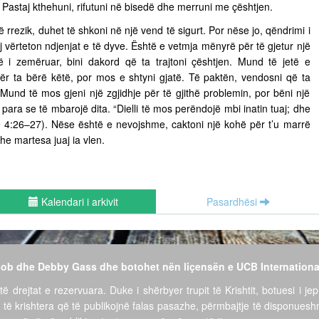
ë. Pastaj kthehuni, rifutuni në bisedë dhe merruni me çështjen.
ë rrezik, duhet të shkoni në një vend të sigurt. Por nëse jo, qëndrimi i
vërteton ndjenjat e të dyve. Është e vetmja mënyrë për të gjetur një
të i zemëruar, bini dakord që ta trajtoni çështjen. Mund të jetë e
për ta bërë këtë, por mos e shtyni gjatë. Të paktën, vendosni që ta
ë. Mund të mos gjeni një zgjidhje për të gjithë problemin, por bëni një
para se të mbarojë dita. “Dielli të mos perëndojë mbi inatin tuaj; dhe
ëve 4:26–27). Nëse është e nevojshme, caktoni një kohë për t’u marrë
he martesa juaj ia vlen.
Kalendari i arkivit
Pasardhësi
 Bob dhe Debby Gass dhe botohet nën liçensën e UCB Internationa
të drejtat e rezervuara. Duke i shërbyer trupit të Krishtit, botuesi i jep
 të krishtera që të publikojnë falas pasazhe, përmbajtje të disponues