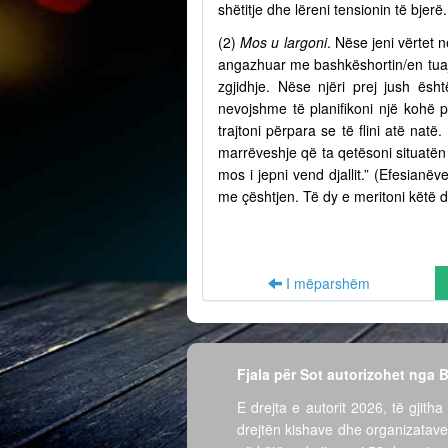
shëtitje dhe lëreni tensionin të bjer
(2)
Mos u largoni
. Nëse jeni vërtet n
angazhuar me bashkëshortin/en tuaj 
zgjidhje. Nëse njëri prej jush ësh
nevojshme të planifikoni një kohë 
trajtoni përpara se të flini atë nat
marrëveshje që ta qetësoni situatën 
mos i jepni vend djallit.” (Efesian
me çështjen. Të dy e meritoni këtë d
I mëparshëm
Fjala për Sot autorizohet nga
E drejta e autorit 2026, të gjitha 
drejtën kishave dhe organizatave