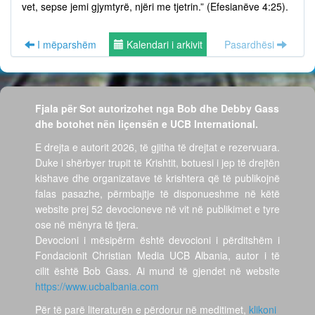
vet, sepse jemi gjymtyrë, njëri me tjetrin.” (Efesianëve 4:25).
I mëparshëm
Kalendari i arkivit
Pasardhësi
Fjala për Sot autorizohet nga Bob dhe Debby Gass
dhe botohet nën liçensën e UCB International.
E drejta e autorit 2026, të gjitha të drejtat e rezervuara.
Duke i shërbyer trupit të Krishtit, botuesi i jep të drejtën
kishave dhe organizatave të krishtera që të publikojnë
falas pasazhe, përmbajtje të disponueshme në këtë
website prej 52 devocioneve në vit në publikimet e tyre
ose në mënyra të tjera.
Devocioni i mësipërm është devocioni i përditshëm i
Fondacionit Christian Media UCB Albania, autor i të
cilit është Bob Gass. Ai mund të gjendet në website
https://www.ucbalbania.com
Për të parë literaturën e përdorur në meditimet,
klikoni