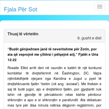
Fjala Për Sot
Thuaj të vërtetën
9. gusht e diel
“Buzët gënjeshtare janë të neveritshme për Zotin, por
ata që veprojnë me çiltërsi i pëlqejnë atij.” Fjalët e Urta
12:22
Rosalie Elliot arriti deri në raundin e katërt të një konkursi
kombëtar të drejtshkrimit në Ëashington, DC. Vajza
njëmbëdhjetë vjeçare nga Karolina e Jugut u pyet të
drejtshkruante fjalën “betim (në ang. ‘avowal’). Me theksin e
saj të butë jugor, ajo e drejtshkroi fjalën, por gjyqtarët nuk
ishin në gjendje të përcaktonin nëse kishte përdorur
shkronjën a apo e si shkronjën e parafundit. Ata debatuan
mes tyre për disa minuta ndërsa dëgjonin regjistrimin, por