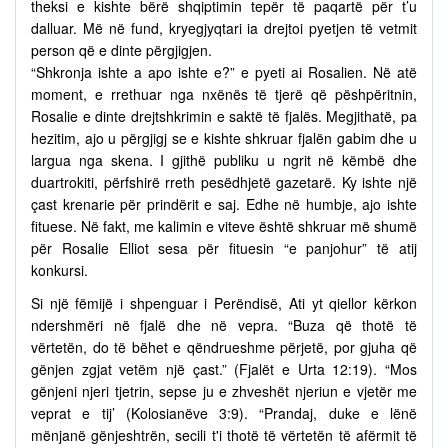
theksi e kishte bërë shqiptimin tepër të paqartë për t’u
dalluar. Më në fund, kryegjyqtari ia drejtoi pyetjen të vetmit
person që e dinte përgjigjen.
“Shkronja ishte a apo ishte e?” e pyeti ai Rosalien. Në atë
moment, e rrethuar nga nxënës të tjerë që pëshpëritnin,
Rosalie e dinte drejtshkrimin e saktë të fjalës. Megjithatë, pa
hezitim, ajo u përgjigj se e kishte shkruar fjalën gabim dhe u
largua nga skena. I gjithë publiku u ngrit në këmbë dhe
duartrokiti, përfshirë rreth pesëdhjetë gazetarë. Ky ishte një
çast krenarie për prindërit e saj. Edhe në humbje, ajo ishte
fituese. Në fakt, me kalimin e viteve është shkruar më shumë
për Rosalie Elliot sesa për fituesin “e panjohur” të atij
konkursi.
Si një fëmijë i shpenguar i Perëndisë, Ati yt qiellor kërkon
ndershmëri në fjalë dhe në vepra. “Buza që thotë të
vërtetën, do të bëhet e qëndrueshme përjetë, por gjuha që
gënjen zgjat vetëm një çast.” (Fjalët e Urta 12:19). “Mos
gënjeni njeri tjetrin, sepse ju e zhveshët njeriun e vjetër me
veprat e tij’ (Kolosianëve 3:9). “Prandaj, duke e lënë
mënjanë gënjeshtrën, secili t'i thotë të vërtetën të afërmit të