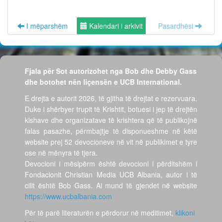
I mëparshëm
Kalendari i arkivit
Pasardhësi
Fjala për Sot autorizohet nga Bob dhe Debby Gass
dhe botohet nën liçensën e UCB International.
E drejta e autorit 2026, të gjitha të drejtat e rezervuara.
Duke i shërbyer trupit të Krishtit, botuesi i jep të drejtën
kishave dhe organizatave të krishtera që të publikojnë
falas pasazhe, përmbajtje të disponueshme në këtë
website prej 52 devocioneve në vit në publikimet e tyre
ose në mënyra të tjera.
Devocioni i mësipërm është devocioni i përditshëm i
Fondacionit Christian Media UCB Albania, autor i të
cilit është Bob Gass. Ai mund të gjendet në website
https://www.ucbalbania.com
Për të parë literaturën e përdorur në meditimet,
klikoni