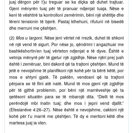
juaj dërgon për t’ju treguar se ka diçka që duhet trajtuar.
Gjeni mënyrën tuaj për të pranuar ndjenjat tuaja. Nëse e
keni të vështirë ta kontrolloni zemërimin, bëni një shëtitje dhe
lëreni tensionin të bjerë. Pastaj kthehuni, rifutuni në bisedë
dhe merruni me çështjen.
(2)
Mos u largoni
. Nëse jeni vërtet në rrezik, duhet të shkoni
në një vend të sigurt. Por nëse jo, qëndrimi i angazhuar me
bashkëshortin/en tuaj vërteton ndjenjat e të dyve. Është e
vetmja mënyrë për të gjetur një zgjidhje. Nëse njëri prej jush
është i zemëruar, bini dakord që ta trajtoni çështjen. Mund të
jetë e nevojshme të planifikoni një kohë për ta bërë këtë, por
mos e shtyni gjatë. Të paktën, vendosni që ta trajtoni
përpara se të flini atë natë. Mund të mos gjeni një zgjidhje
për të gjithë problemin, por bëni një marrëveshje që ta
qetësoni situatën para se të mbarojë dita. “Dielli të mos
perëndojë mbi inatin tuaj; dhe mos i jepni vend djallit.”
(Efesianëve 4:26–27). Nëse është e nevojshme, caktoni një
kohë për t’u marrë me çështjen. Të dy e meritoni këtë dhe
martesa juaj ia vlen.