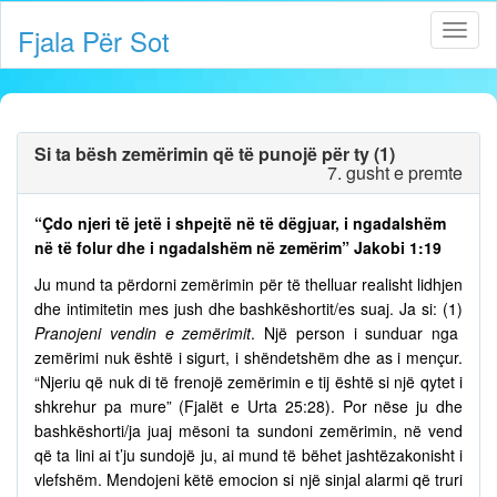
Fjala Për Sot
Si ta bësh zemërimin që të punojë për ty (1)
7. gusht e premte
“Çdo njeri të jetë i shpejtë në të dëgjuar, i ngadalshëm
në të folur dhe i ngadalshëm në zemërim” Jakobi 1:19
Ju mund ta përdorni zemërimin për të thelluar realisht lidhjen
dhe intimitetin mes jush dhe bashkëshortit/es suaj. Ja si: (1)
Pranojeni vendin e zemërimit
. Një person i sunduar nga
zemërimi nuk është i sigurt, i shëndetshëm dhe as i mençur.
“Njeriu që nuk di të frenojë zemërimin e tij është si një qytet i
shkrehur pa mure” (Fjalët e Urta 25:28). Por nëse ju dhe
bashkëshorti/ja juaj mësoni ta sundoni zemërimin, në vend
që ta lini ai t’ju sundojë ju, ai mund të bëhet jashtëzakonisht i
vlefshëm. Mendojeni këtë emocion si një sinjal alarmi që truri