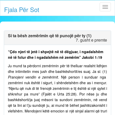
Fjala Për Sot
Si ta bësh zemërimin që të punojë për ty (1)
7. gusht e premte
“Çdo njeri të jetë i shpejtë në të dëgjuar, i ngadalshëm
në të folur dhe i ngadalshëm në zemërim” Jakobi 1:19
Ju mund ta përdorni zemërimin për të thelluar realisht lidhjen
dhe intimitetin mes jush dhe bashkëshortit/es suaj. Ja si: (1)
Pranojeni vendin e zemërimit
. Një person i sunduar nga
zemërimi nuk është i sigurt, i shëndetshëm dhe as i mençur.
“Njeriu që nuk di të frenojë zemërimin e tij është si një qytet i
shkrehur pa mure” (Fjalët e Urta 25:28). Por nëse ju dhe
bashkëshorti/ja juaj mësoni ta sundoni zemërimin, në vend
që ta lini ai t’ju sundojë ju, ai mund të bëhet jashtëzakonisht i
vlefshëm. Mendojeni këtë emocion si një sinjal alarmi që truri