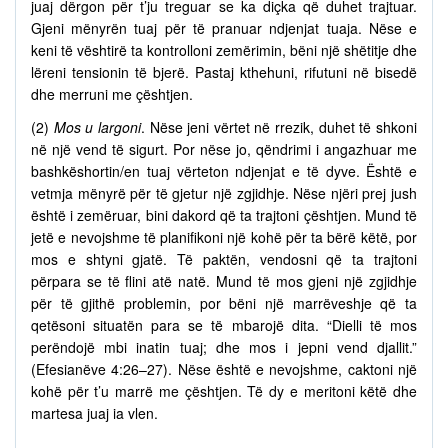
juaj dërgon për t’ju treguar se ka diçka që duhet trajtuar.
Gjeni mënyrën tuaj për të pranuar ndjenjat tuaja. Nëse e
keni të vështirë ta kontrolloni zemërimin, bëni një shëtitje dhe
lëreni tensionin të bjerë. Pastaj kthehuni, rifutuni në bisedë
dhe merruni me çështjen.
(2)
Mos u largoni
. Nëse jeni vërtet në rrezik, duhet të shkoni
në një vend të sigurt. Por nëse jo, qëndrimi i angazhuar me
bashkëshortin/en tuaj vërteton ndjenjat e të dyve. Është e
vetmja mënyrë për të gjetur një zgjidhje. Nëse njëri prej jush
është i zemëruar, bini dakord që ta trajtoni çështjen. Mund të
jetë e nevojshme të planifikoni një kohë për ta bërë këtë, por
mos e shtyni gjatë. Të paktën, vendosni që ta trajtoni
përpara se të flini atë natë. Mund të mos gjeni një zgjidhje
për të gjithë problemin, por bëni një marrëveshje që ta
qetësoni situatën para se të mbarojë dita. “Dielli të mos
perëndojë mbi inatin tuaj; dhe mos i jepni vend djallit.”
(Efesianëve 4:26–27). Nëse është e nevojshme, caktoni një
kohë për t’u marrë me çështjen. Të dy e meritoni këtë dhe
martesa juaj ia vlen.