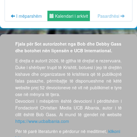
I mëparshëm
Kalendari i arkivit
Pasardhësi
Fjala për Sot autorizohet nga Bob dhe Debby Gass
dhe botohet nën liçensën e UCB International.
E drejta e autorit 2026, të gjitha të drejtat e rezervuara.
Duke i shërbyer trupit të Krishtit, botuesi i jep të drejtën
kishave dhe organizatave të krishtera që të publikojnë
falas pasazhe, përmbajtje të disponueshme në këtë
website prej 52 devocioneve në vit në publikimet e tyre
ose në mënyra të tjera.
Devocioni i mësipërm është devocioni i përditshëm i
Fondacionit Christian Media UCB Albania, autor i të
cilit është Bob Gass. Ai mund të gjendet në website
https://www.ucbalbania.com
Për të parë literaturën e përdorur në meditimet,
klikoni