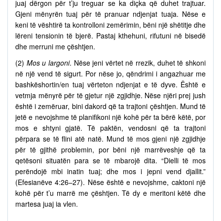
juaj dërgon për t’ju treguar se ka diçka që duhet trajtuar.
Gjeni mënyrën tuaj për të pranuar ndjenjat tuaja. Nëse e
keni të vështirë ta kontrolloni zemërimin, bëni një shëtitje dhe
lëreni tensionin të bjerë. Pastaj kthehuni, rifutuni në bisedë
dhe merruni me çështjen.
(2)
Mos u largoni
. Nëse jeni vërtet në rrezik, duhet të shkoni
në një vend të sigurt. Por nëse jo, qëndrimi i angazhuar me
bashkëshortin/en tuaj vërteton ndjenjat e të dyve. Është e
vetmja mënyrë për të gjetur një zgjidhje. Nëse njëri prej jush
është i zemëruar, bini dakord që ta trajtoni çështjen. Mund të
jetë e nevojshme të planifikoni një kohë për ta bërë këtë, por
mos e shtyni gjatë. Të paktën, vendosni që ta trajtoni
përpara se të flini atë natë. Mund të mos gjeni një zgjidhje
për të gjithë problemin, por bëni një marrëveshje që ta
qetësoni situatën para se të mbarojë dita. “Dielli të mos
perëndojë mbi inatin tuaj; dhe mos i jepni vend djallit.”
(Efesianëve 4:26–27). Nëse është e nevojshme, caktoni një
kohë për t’u marrë me çështjen. Të dy e meritoni këtë dhe
martesa juaj ia vlen.