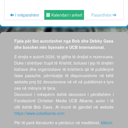
I mëparshëm
Kalendari i arkivit
Pasardhësi
Fjala për Sot autorizohet nga Bob dhe Debby Gass
dhe botohet nën liçensën e UCB International.
E drejta e autorit 2026, të gjitha të drejtat e rezervuara.
Duke i shërbyer trupit të Krishtit, botuesi i jep të drejtën
kishave dhe organizatave të krishtera që të publikojnë
falas pasazhe, përmbajtje të disponueshme në këtë
website prej 52 devocioneve në vit në publikimet e tyre
ose në mënyra të tjera.
Devocioni i mësipërm është devocioni i përditshëm i
Fondacionit Christian Media UCB Albania, autor i të
cilit është Bob Gass. Ai mund të gjendet në website
https://www.ucbalbania.com
Për të parë literaturën e përdorur në meditimet,
klikoni