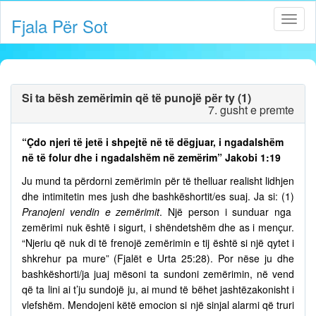
Fjala Për Sot
Si ta bësh zemërimin që të punojë për ty (1)
7. gusht e premte
“Çdo njeri të jetë i shpejtë në të dëgjuar, i ngadalshëm
në të folur dhe i ngadalshëm në zemërim” Jakobi 1:19
Ju mund ta përdorni zemërimin për të thelluar realisht lidhjen
dhe intimitetin mes jush dhe bashkëshortit/es suaj. Ja si: (1)
Pranojeni vendin e zemërimit
. Një person i sunduar nga
zemërimi nuk është i sigurt, i shëndetshëm dhe as i mençur.
“Njeriu që nuk di të frenojë zemërimin e tij është si një qytet i
shkrehur pa mure” (Fjalët e Urta 25:28). Por nëse ju dhe
bashkëshorti/ja juaj mësoni ta sundoni zemërimin, në vend
që ta lini ai t’ju sundojë ju, ai mund të bëhet jashtëzakonisht i
vlefshëm. Mendojeni këtë emocion si një sinjal alarmi që truri