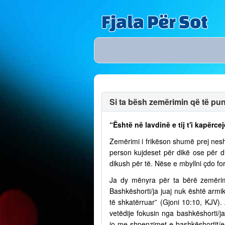
Fjala Për Sot
Si ta bësh zemërimin që të puno
“Është në lavdinë e tij t'i kapërcej
Zemërimi i frikëson shumë prej nesh
person kujdeset për dikë ose për 
dikush për të. Nëse e mbyllni çdo fo
Ja dy mënyra për ta bërë zemërim
Bashkëshorti/ja juaj nuk është armik
të shkatërruar” (Gjoni 10:10, KJV)
vetëdije fokusin nga bashkëshorti/
jo me shpenzimet e bashkëshortit/e