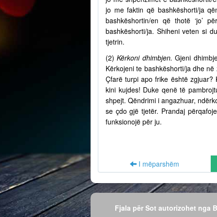
jo me faktin që bashkëshorti/ja q
bashkëshortin/en që thotë ‘jo’ p
bashkëshorti/ja. Shiheni veten si d
tjetrin.
(2)
Kërkoni dhimbjen.
Gjeni dhimbje
Kërkojeni te bashkëshorti/ja dhe në
Çfarë turpi apo frike është zgjuar? 
kini kujdes! Duke qenë të pambrojtu
shpejt. Qëndrimi i angazhuar, ndërko
se çdo gjë tjetër. Prandaj përqafo
funksionojë për ju.
I mëparshëm
Fjala për Sot autorizohet nga