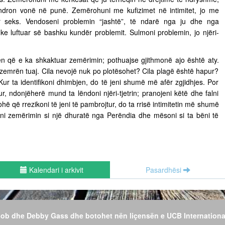
ëndron vonë në punë. Zemërohuni me kufizimet në intimitet, jo me
ër seks. Vendoseni problemin “jashtë”, të ndarë nga ju dhe nga
uke luftuar së bashku kundër problemit. Sulmoni problemin, jo njëri-
n që e ka shkaktuar zemërimin; pothuajse gjithmonë ajo është aty.
 zemrën tuaj. Cila nevojë nuk po plotësohet? Cila plagë është hapur?
Kur ta identifikoni dhimbjen, do të jeni shumë më afër zgjidhjes. Por
r, ndonjëherë mund ta lëndoni njëri-tjetrin; pranojeni këtë dhe falni
hë që rrezikoni të jeni të pambrojtur, do ta rrisë intimitetin më shumë
jeni zemërimin si një dhuratë nga Perëndia dhe mësoni si ta bëni të
Kalendari i arkivit
Pasardhësi
 Bob dhe Debby Gass dhe botohet nën liçensën e UCB Internationa