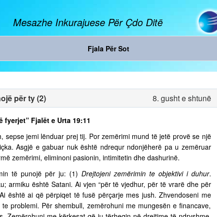
Mesazhe Inkurajuese Për Çdo Ditë
Fjala Për Sot
jë për ty (2)
8. gusht e shtunë
ë fyerjet” Fjalët e Urta 19:11
, sepse jemi lënduar prej tij. Por zemërimi mund të jetë provë se një
diçka. Asgjë e gabuar nuk është ndrequr ndonjëherë pa u zemëruar
rmë zemërimi, eliminoni pasionin, intimitetin dhe dashurinë.
in të punojë për ju: (1)
Drejtojeni zemërimin te objektivi i duhur
.
u; armiku është Satani. Ai vjen “për të vjedhur, për të vrarë dhe për
. Ai është ai që përpiqet të fusë përçarje mes jush. Zhvendoseni me
ja te problemi. Për shembull, zemërohuni me mungesën e financave,
s. Zemërohuni me kërkesat që ju tërheqin në drejtime të ndryshme,