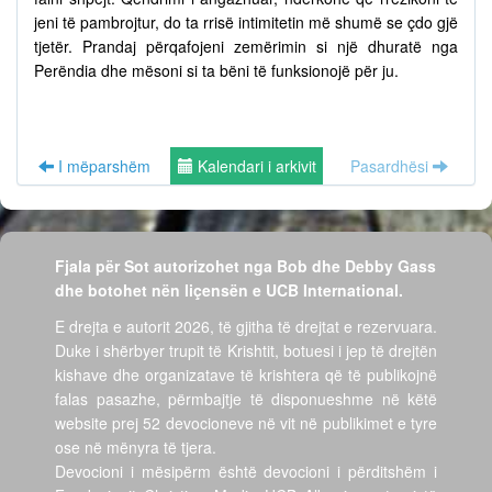
jeni të pambrojtur, do ta rrisë intimitetin më shumë se çdo gjë
tjetër. Prandaj përqafojeni zemërimin si një dhuratë nga
Perëndia dhe mësoni si ta bëni të funksionojë për ju.
I mëparshëm
Kalendari i arkivit
Pasardhësi
Fjala për Sot autorizohet nga Bob dhe Debby Gass
dhe botohet nën liçensën e UCB International.
E drejta e autorit 2026, të gjitha të drejtat e rezervuara.
Duke i shërbyer trupit të Krishtit, botuesi i jep të drejtën
kishave dhe organizatave të krishtera që të publikojnë
falas pasazhe, përmbajtje të disponueshme në këtë
website prej 52 devocioneve në vit në publikimet e tyre
ose në mënyra të tjera.
Devocioni i mësipërm është devocioni i përditshëm i