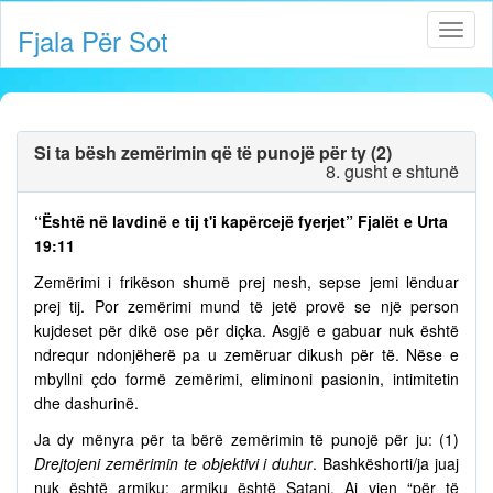
Fjala Për Sot
Si ta bësh zemërimin që të punojë për ty (2)
8. gusht e shtunë
“Është në lavdinë e tij t'i kapërcejë fyerjet” Fjalët e Urta
19:11
Zemërimi i frikëson shumë prej nesh, sepse jemi lënduar
prej tij. Por zemërimi mund të jetë provë se një person
kujdeset për dikë ose për diçka. Asgjë e gabuar nuk është
ndrequr ndonjëherë pa u zemëruar dikush për të. Nëse e
mbyllni çdo formë zemërimi, eliminoni pasionin, intimitetin
dhe dashurinë.
Ja dy mënyra për ta bërë zemërimin të punojë për ju: (1)
Drejtojeni zemërimin te objektivi i duhur
. Bashkëshorti/ja juaj
nuk është armiku; armiku është Satani. Ai vjen “për të