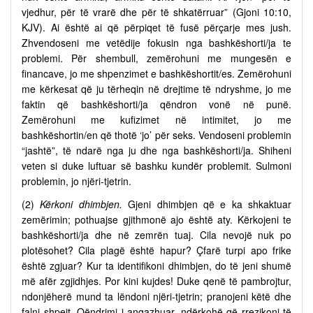
vjedhur, për të vrarë dhe për të shkatërruar” (Gjoni 10:10,
KJV). Ai është ai që përpiqet të fusë përçarje mes jush.
Zhvendoseni me vetëdije fokusin nga bashkëshorti/ja te
problemi. Për shembull, zemërohuni me mungesën e
financave, jo me shpenzimet e bashkëshortit/es. Zemërohuni
me kërkesat që ju tërheqin në drejtime të ndryshme, jo me
faktin që bashkëshorti/ja qëndron vonë në punë.
Zemërohuni me kufizimet në intimitet, jo me
bashkëshortin/en që thotë ‘jo’ për seks. Vendoseni problemin
“jashtë”, të ndarë nga ju dhe nga bashkëshorti/ja. Shiheni
veten si duke luftuar së bashku kundër problemit. Sulmoni
problemin, jo njëri-tjetrin.
(2)
Kërkoni dhimbjen.
Gjeni dhimbjen që e ka shkaktuar
zemërimin; pothuajse gjithmonë ajo është aty. Kërkojeni te
bashkëshorti/ja dhe në zemrën tuaj. Cila nevojë nuk po
plotësohet? Cila plagë është hapur? Çfarë turpi apo frike
është zgjuar? Kur ta identifikoni dhimbjen, do të jeni shumë
më afër zgjidhjes. Por kini kujdes! Duke qenë të pambrojtur,
ndonjëherë mund ta lëndoni njëri-tjetrin; pranojeni këtë dhe
falni shpejt. Qëndrimi i angazhuar, ndërkohë që rrezikoni të