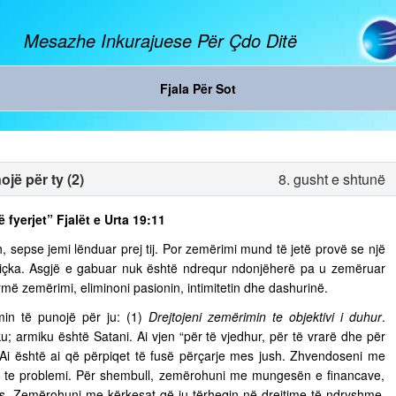
Mesazhe Inkurajuese Për Çdo Ditë
Fjala Për Sot
jë për ty (2)
8. gusht e shtunë
ë fyerjet” Fjalët e Urta 19:11
, sepse jemi lënduar prej tij. Por zemërimi mund të jetë provë se një
diçka. Asgjë e gabuar nuk është ndrequr ndonjëherë pa u zemëruar
rmë zemërimi, eliminoni pasionin, intimitetin dhe dashurinë.
in të punojë për ju: (1)
Drejtojeni zemërimin te objektivi i duhur
.
u; armiku është Satani. Ai vjen “për të vjedhur, për të vrarë dhe për
. Ai është ai që përpiqet të fusë përçarje mes jush. Zhvendoseni me
ja te problemi. Për shembull, zemërohuni me mungesën e financave,
s. Zemërohuni me kërkesat që ju tërheqin në drejtime të ndryshme,