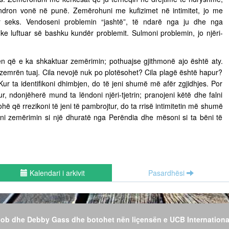
ëndron vonë në punë. Zemërohuni me kufizimet në intimitet, jo me
ër seks. Vendoseni problemin “jashtë”, të ndarë nga ju dhe nga
uke luftuar së bashku kundër problemit. Sulmoni problemin, jo njëri-
n që e ka shkaktuar zemërimin; pothuajse gjithmonë ajo është aty.
 zemrën tuaj. Cila nevojë nuk po plotësohet? Cila plagë është hapur?
Kur ta identifikoni dhimbjen, do të jeni shumë më afër zgjidhjes. Por
r, ndonjëherë mund ta lëndoni njëri-tjetrin; pranojeni këtë dhe falni
hë që rrezikoni të jeni të pambrojtur, do ta rrisë intimitetin më shumë
jeni zemërimin si një dhuratë nga Perëndia dhe mësoni si ta bëni të
Kalendari i arkivit
Pasardhësi
 Bob dhe Debby Gass dhe botohet nën liçensën e UCB Internationa