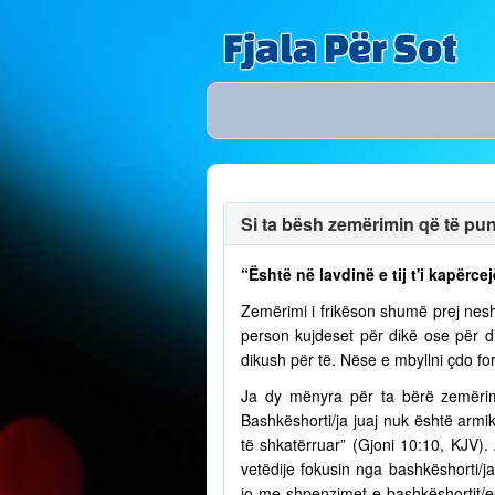
Fjala Për Sot
Si ta bësh zemërimin që të puno
“Është në lavdinë e tij t'i kapërcej
Zemërimi i frikëson shumë prej nesh
person kujdeset për dikë ose për 
dikush për të. Nëse e mbyllni çdo fo
Ja dy mënyra për ta bërë zemërim
Bashkëshorti/ja juaj nuk është armik
të shkatërruar” (Gjoni 10:10, KJV)
vetëdije fokusin nga bashkëshorti/
jo me shpenzimet e bashkëshortit/e