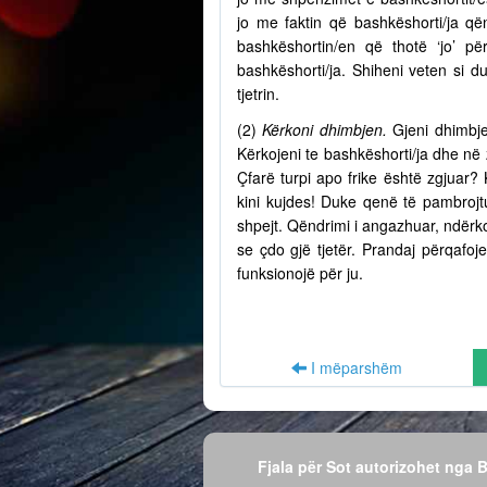
jo me faktin që bashkëshorti/ja q
bashkëshortin/en që thotë ‘jo’ p
bashkëshorti/ja. Shiheni veten si d
tjetrin.
(2)
Kërkoni dhimbjen.
Gjeni dhimbje
Kërkojeni te bashkëshorti/ja dhe në
Çfarë turpi apo frike është zgjuar? 
kini kujdes! Duke qenë të pambrojtu
shpejt. Qëndrimi i angazhuar, ndërko
se çdo gjë tjetër. Prandaj përqafo
funksionojë për ju.
I mëparshëm
Fjala për Sot autorizohet nga