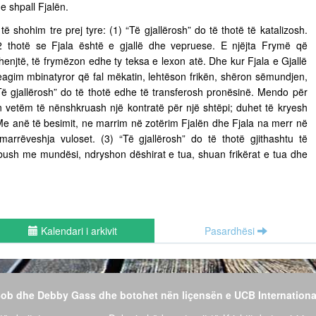
e shpall Fjalën.
 të shohim tre prej tyre: (1) “Të gjallërosh” do të thotë të katalizosh.
 thotë se Fjala është e gjallë dhe vepruese. E njëjta Frymë që
henjtë, të frymëzon edhe ty teksa e lexon atë. Dhe kur Fjala e Gjallë
eagim mbinatyror që fal mëkatin, lehtëson frikën, shëron sëmundjen,
Të gjallërosh” do të thotë edhe të transferosh pronësinë. Mendo për
n vetëm të nënshkruash një kontratë për një shtëpi; duhet të kryesh
 Me anë të besimit, ne marrim në zotërim Fjalën dhe Fjala na merr në
 marrëveshja vuloset. (3) “Të gjallërosh” do të thotë gjithashtu të
 mbush me mundësi, ndryshon dëshirat e tua, shuan frikërat e tua dhe
Kalendari i arkivit
Pasardhësi
 Bob dhe Debby Gass dhe botohet nën liçensën e UCB Internationa