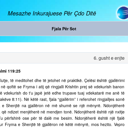
Mesazhe Inkurajuese Për Çdo Ditë
Fjala Për Sot
6. gusht e enjte
almi 119:25
tje, të meditohet dhe të jetohet në praktikë. Çelësi është gjallërimi
ë qoftë se Fryma i atij që ringjalli Krishtin prej së vdekurish banon
ej së vdekurish do t'u japë jetë edhe trupave tuaj vdekatarë me anë të
ëve 8:11). Në këtë rast, fjala “gjallërim” i referohet ringjalljes sonë
ma e Shenjtë na gjallëron në më shumë se një mënyrë. Ndonjëherë
 që ndizet menjëherë në mendjen tonë. Ndonjëherë është një nxitje
’u përfshirë ose për të dalë me besim. Ndonjëherë është një fjalë
 Kur Fryma e Shenjtë të gjallëron në këtë mënyrë, mos hezito. Vepro