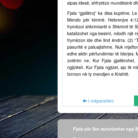
sipas idesë, shfrytëzo mundësinë dh
Fjala “gjallëroj” ka disa kuptime. Le
Mendo për kiminë. Hebrenjve 4:12
frymëzoi shkrimtarët e Shkrimit të S
katalizohet nga besimi, ndodh një r
frymëzon ide dhe lind ëndrra. (2) “
pasuritë e paluajtshme. Nuk mjafto
edhe aktin përfundimtar të blerjes.
zotërim ne. Kur Fjala gjallërohet,
ngjizësh. Kur Fjala ngjizet, ajo të
formon në ty mendjen e Krishtit.
I mëparshëm
Fjala për Sot autorizohet nga