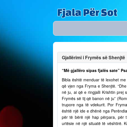
Fjala Për Sot
Gjallërimi i Frymës së Shenjtë
“Më gjallëro sipas fjalës sate” Ps
Bibla është menduar të lexohet me lu
që vjen nga Fryma e Shenjtë. “Dhe n
në ju, ai që e ringjalli Krishtin pr
Frymës së tij që banon në ju” (Romak
trupore nga të vdekurit. Por Fry
është një ide e dhënë nga Perëndia
për të bërë një hap përpara, për t
urtësie në një situatë të vështirë.