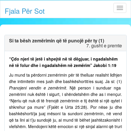
Fjala Për Sot
Si ta bësh zemërimin që të punojë për ty (1)
7. gusht e premte
“Çdo njeri të jetë i shpejtë në të dëgjuar, i ngadalshëm
në të folur dhe i ngadalshëm në zemërim” Jakobi 1:19
Ju mund ta përdorni zemërimin për të thelluar realisht lidhjen
dhe intimitetin mes jush dhe bashkëshortit/es suaj. Ja si: (1)
Pranojeni vendin e zemërimit
. Një person i sunduar nga
zemërimi nuk është i sigurt, i shëndetshëm dhe as i mençur.
“Njeriu që nuk di të frenojë zemërimin e tij është si një qytet i
shkrehur pa mure” (Fjalët e Urta 25:28). Por nëse ju dhe
bashkëshorti/ja juaj mësoni ta sundoni zemërimin, në vend
që ta lini ai t’ju sundojë ju, ai mund të bëhet jashtëzakonisht i
vlefshëm. Mendojeni këtë emocion si një sinjal alarmi që truri