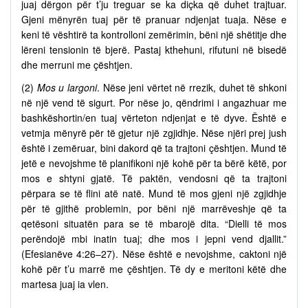
juaj dërgon për t’ju treguar se ka diçka që duhet trajtuar.
Gjeni mënyrën tuaj për të pranuar ndjenjat tuaja. Nëse e
keni të vështirë ta kontrolloni zemërimin, bëni një shëtitje dhe
lëreni tensionin të bjerë. Pastaj kthehuni, rifutuni në bisedë
dhe merruni me çështjen.
(2)
Mos u largoni
. Nëse jeni vërtet në rrezik, duhet të shkoni
në një vend të sigurt. Por nëse jo, qëndrimi i angazhuar me
bashkëshortin/en tuaj vërteton ndjenjat e të dyve. Është e
vetmja mënyrë për të gjetur një zgjidhje. Nëse njëri prej jush
është i zemëruar, bini dakord që ta trajtoni çështjen. Mund të
jetë e nevojshme të planifikoni një kohë për ta bërë këtë, por
mos e shtyni gjatë. Të paktën, vendosni që ta trajtoni
përpara se të flini atë natë. Mund të mos gjeni një zgjidhje
për të gjithë problemin, por bëni një marrëveshje që ta
qetësoni situatën para se të mbarojë dita. “Dielli të mos
perëndojë mbi inatin tuaj; dhe mos i jepni vend djallit.”
(Efesianëve 4:26–27). Nëse është e nevojshme, caktoni një
kohë për t’u marrë me çështjen. Të dy e meritoni këtë dhe
martesa juaj ia vlen.