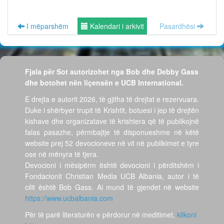
I mëparshëm
Kalendari i arkivit
Pasardhësi
Fjala për Sot autorizohet nga Bob dhe Debby Gass
dhe botohet nën liçensën e UCB International.
E drejta e autorit 2026, të gjitha të drejtat e rezervuara.
Duke i shërbyer trupit të Krishtit, botuesi i jep të drejtën
kishave dhe organizatave të krishtera që të publikojnë
falas pasazhe, përmbajtje të disponueshme në këtë
website prej 52 devocioneve në vit në publikimet e tyre
ose në mënyra të tjera.
Devocioni i mësipërm është devocioni i përditshëm i
Fondacionit Christian Media UCB Albania, autor i të
cilit është Bob Gass. Ai mund të gjendet në website
https://www.ucbalbania.com
Për të parë literaturën e përdorur në meditimet,
klikoni