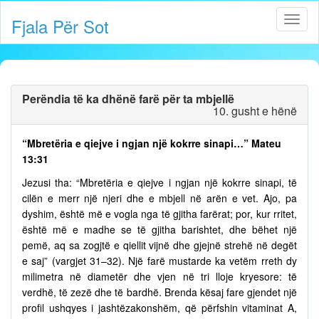
Fjala Për Sot
Perëndia të ka dhënë farë për ta mbjellë
10. gusht e hënë
“Mbretëria e qiejve i ngjan një kokrre sinapi…” Mateu
13:31
Jezusi tha: “Mbretëria e qiejve i ngjan një kokrre sinapi, të
cilën e merr një njeri dhe e mbjell në arën e vet. Ajo, pa
dyshim, është më e vogla nga të gjitha farërat; por, kur rritet,
është më e madhe se të gjitha barishtet, dhe bëhet një
pemë, aq sa zogjtë e qiellit vijnë dhe gjejnë strehë në degët
e saj” (vargjet 31–32). Një farë mustarde ka vetëm rreth dy
milimetra në diametër dhe vjen në tri lloje kryesore: të
verdhë, të zezë dhe të bardhë. Brenda kësaj fare gjendet një
profil ushqyes i jashtëzakonshëm, që përfshin vitaminat A,