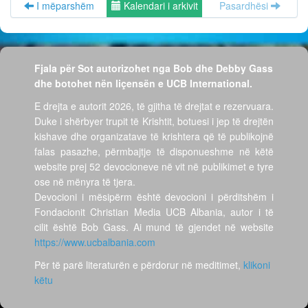
I mëparshëm
Kalendari i arkivit
Pasardhësi
Fjala për Sot autorizohet nga Bob dhe Debby Gass
dhe botohet nën liçensën e UCB International.
E drejta e autorit 2026, të gjitha të drejtat e rezervuara.
Duke i shërbyer trupit të Krishtit, botuesi i jep të drejtën
kishave dhe organizatave të krishtera që të publikojnë
falas pasazhe, përmbajtje të disponueshme në këtë
website prej 52 devocioneve në vit në publikimet e tyre
ose në mënyra të tjera.
Devocioni i mësipërm është devocioni i përditshëm i
Fondacionit Christian Media UCB Albania, autor i të
cilit është Bob Gass. Ai mund të gjendet në website
https://www.ucbalbania.com
Për të parë literaturën e përdorur në meditimet,
klikoni
këtu