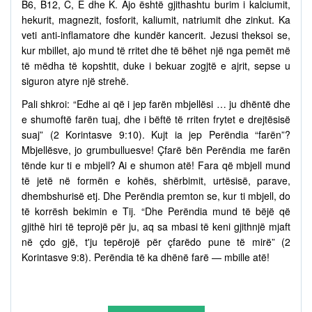
B6, B12, C, E dhe K. Ajo është gjithashtu burim i kalciumit,
hekurit, magnezit, fosforit, kaliumit, natriumit dhe zinkut. Ka
veti anti-inflamatore dhe kundër kancerit. Jezusi theksoi se,
kur mbillet, ajo mund të rritet dhe të bëhet një nga pemët më
të mëdha të kopshtit, duke i bekuar zogjtë e ajrit, sepse u
siguron atyre një strehë.
Pali shkroi: “Edhe ai që i jep farën mbjellësi … ju dhëntë dhe
e shumoftë farën tuaj, dhe i bëftë të rriten frytet e drejtësisë
suaj” (2 Korintasve 9:10). Kujt ia jep Perëndia “farën”?
Mbjellësve, jo grumbulluesve! Çfarë bën Perëndia me farën
tënde kur ti e mbjell? Ai e shumon atë! Fara që mbjell mund
të jetë në formën e kohës, shërbimit, urtësisë, parave,
dhembshurisë etj. Dhe Perëndia premton se, kur ti mbjell, do
të korrësh bekimin e Tij. “Dhe Perëndia mund të bëjë që
gjithë hiri të teprojë për ju, aq sa mbasi të keni gjithnjë mjaft
në çdo gjë, t'ju tepërojë për çfarëdo pune të mirë” (2
Korintasve 9:8). Perëndia të ka dhënë farë — mbille atë!