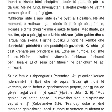
theksi e kishte bërë shqiptimin tepër të paqartë për t’u
dalluar. Më në fund, kryegjyqtari ia drejtoi pyetjen të vetmit
person që e dinte përgjigjen.
“Shkronja ishte a apo ishte e?” e pyeti ai Rosalien. Në atë
moment, e rrethuar nga nxënës të tjerë që pëshpëritnin,
Rosalie e dinte drejtshkrimin e saktë të fjalës. Megjithatë, pa
hezitim, ajo u përgjigj se e kishte shkruar fjalën gabim dhe u
largua nga skena. I gjithë publiku u ngrit në këmbë dhe
duartrokiti, përfshirë rreth pesëdhjetë gazetarë. Ky ishte një
çast krenarie për prindërit e saj. Edhe në humbje, ajo ishte
fituese. Në fakt, me kalimin e viteve është shkruar më shumë
për Rosalie Elliot sesa për fituesin “e panjohur” të atij
konkursi.
Si një fëmijë i shpenguar i Perëndisë, Ati yt qiellor kërkon
ndershmëri në fjalë dhe në vepra. “Buza që thotë të
vërtetën, do të bëhet e qëndrueshme përjetë, por gjuha që
gënjen zgjat vetëm një çast.” (Fjalët e Urta 12:19). “Mos
gënjeni njeri tjetrin, sepse ju e zhveshët njeriun e vjetër me
veprat e tij’ (Kolosianëve 3:9). “Prandaj, duke e lënë
mënjanë gënjeshtrën, secili t'i thotë të vërtetën të afërmit të