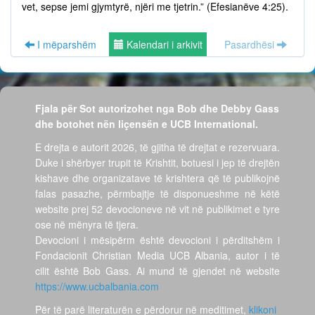
vet, sepse jemi gjymtyrë, njëri me tjetrin.” (Efesianëve 4:25).
I mëparshëm
Kalendari i arkivit
Pasardhësi
Fjala për Sot autorizohet nga Bob dhe Debby Gass
dhe botohet nën liçensën e UCB International.
E drejta e autorit 2026, të gjitha të drejtat e rezervuara.
Duke i shërbyer trupit të Krishtit, botuesi i jep të drejtën
kishave dhe organizatave të krishtera që të publikojnë
falas pasazhe, përmbajtje të disponueshme në këtë
website prej 52 devocioneve në vit në publikimet e tyre
ose në mënyra të tjera.
Devocioni i mësipërm është devocioni i përditshëm i
Fondacionit Christian Media UCB Albania, autor i të
cilit është Bob Gass. Ai mund të gjendet në website
https://www.ucbalbania.com
Për të parë literaturën e përdorur në meditimet,
klikoni