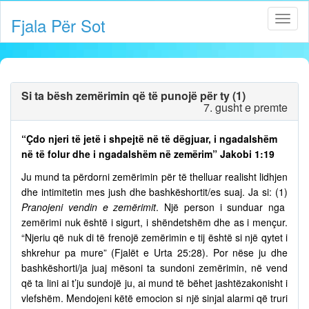
Fjala Për Sot
Si ta bësh zemërimin që të punojë për ty (1)
7. gusht e premte
“Çdo njeri të jetë i shpejtë në të dëgjuar, i ngadalshëm
në të folur dhe i ngadalshëm në zemërim” Jakobi 1:19
Ju mund ta përdorni zemërimin për të thelluar realisht lidhjen
dhe intimitetin mes jush dhe bashkëshortit/es suaj. Ja si: (1)
Pranojeni vendin e zemërimit
. Një person i sunduar nga
zemërimi nuk është i sigurt, i shëndetshëm dhe as i mençur.
“Njeriu që nuk di të frenojë zemërimin e tij është si një qytet i
shkrehur pa mure” (Fjalët e Urta 25:28). Por nëse ju dhe
bashkëshorti/ja juaj mësoni ta sundoni zemërimin, në vend
që ta lini ai t’ju sundojë ju, ai mund të bëhet jashtëzakonisht i
vlefshëm. Mendojeni këtë emocion si një sinjal alarmi që truri