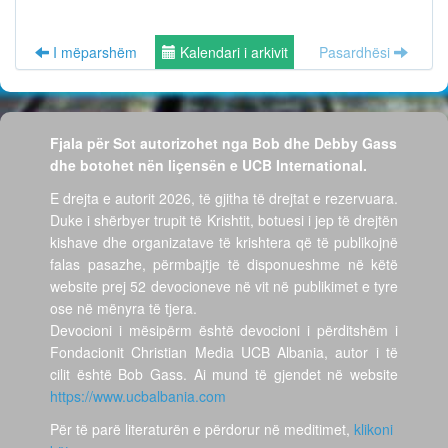
I mëparshëm
Kalendari i arkivit
Pasardhësi
Fjala për Sot autorizohet nga Bob dhe Debby Gass
dhe botohet nën liçensën e UCB International.
E drejta e autorit 2026, të gjitha të drejtat e rezervuara.
Duke i shërbyer trupit të Krishtit, botuesi i jep të drejtën
kishave dhe organizatave të krishtera që të publikojnë
falas pasazhe, përmbajtje të disponueshme në këtë
website prej 52 devocioneve në vit në publikimet e tyre
ose në mënyra të tjera.
Devocioni i mësipërm është devocioni i përditshëm i
Fondacionit Christian Media UCB Albania, autor i të
cilit është Bob Gass. Ai mund të gjendet në website
https://www.ucbalbania.com
Për të parë literaturën e përdorur në meditimet,
klikoni