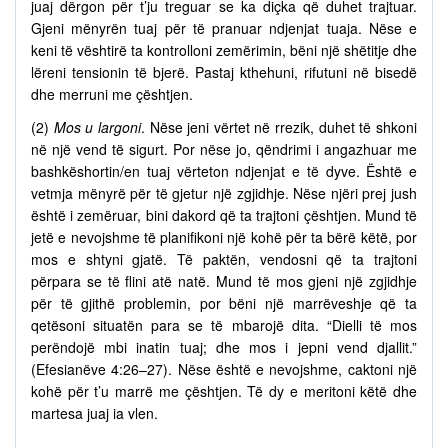
juaj dërgon për t’ju treguar se ka diçka që duhet trajtuar.
Gjeni mënyrën tuaj për të pranuar ndjenjat tuaja. Nëse e
keni të vështirë ta kontrolloni zemërimin, bëni një shëtitje dhe
lëreni tensionin të bjerë. Pastaj kthehuni, rifutuni në bisedë
dhe merruni me çështjen.
(2)
Mos u largoni
. Nëse jeni vërtet në rrezik, duhet të shkoni
në një vend të sigurt. Por nëse jo, qëndrimi i angazhuar me
bashkëshortin/en tuaj vërteton ndjenjat e të dyve. Është e
vetmja mënyrë për të gjetur një zgjidhje. Nëse njëri prej jush
është i zemëruar, bini dakord që ta trajtoni çështjen. Mund të
jetë e nevojshme të planifikoni një kohë për ta bërë këtë, por
mos e shtyni gjatë. Të paktën, vendosni që ta trajtoni
përpara se të flini atë natë. Mund të mos gjeni një zgjidhje
për të gjithë problemin, por bëni një marrëveshje që ta
qetësoni situatën para se të mbarojë dita. “Dielli të mos
perëndojë mbi inatin tuaj; dhe mos i jepni vend djallit.”
(Efesianëve 4:26–27). Nëse është e nevojshme, caktoni një
kohë për t’u marrë me çështjen. Të dy e meritoni këtë dhe
martesa juaj ia vlen.