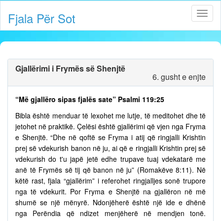
Fjala Për Sot
Gjallërimi i Frymës së Shenjtë
6. gusht e enjte
“Më gjallëro sipas fjalës sate” Psalmi 119:25
Bibla është menduar të lexohet me lutje, të meditohet dhe të
jetohet në praktikë. Çelësi është gjallërimi që vjen nga Fryma
e Shenjtë. “Dhe në qoftë se Fryma i atij që ringjalli Krishtin
prej së vdekurish banon në ju, ai që e ringjalli Krishtin prej së
vdekurish do t'u japë jetë edhe trupave tuaj vdekatarë me
anë të Frymës së tij që banon në ju” (Romakëve 8:11). Në
këtë rast, fjala “gjallërim” i referohet ringjalljes sonë trupore
nga të vdekurit. Por Fryma e Shenjtë na gjallëron në më
shumë se një mënyrë. Ndonjëherë është një ide e dhënë
nga Perëndia që ndizet menjëherë në mendjen tonë.