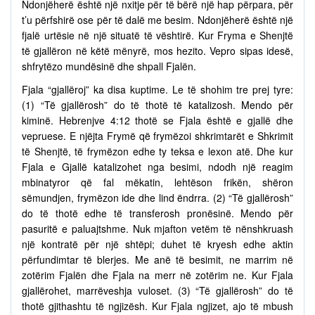
Ndonjëherë është një nxitje për të bërë një hap përpara, për
t’u përfshirë ose për të dalë me besim. Ndonjëherë është një
fjalë urtësie në një situatë të vështirë. Kur Fryma e Shenjtë
të gjallëron në këtë mënyrë, mos hezito. Vepro sipas idesë,
shfrytëzo mundësinë dhe shpall Fjalën.
Fjala “gjallëroj” ka disa kuptime. Le të shohim tre prej tyre:
(1) “Të gjallërosh” do të thotë të katalizosh. Mendo për
kiminë. Hebrenjve 4:12 thotë se Fjala është e gjallë dhe
vepruese. E njëjta Frymë që frymëzoi shkrimtarët e Shkrimit
të Shenjtë, të frymëzon edhe ty teksa e lexon atë. Dhe kur
Fjala e Gjallë katalizohet nga besimi, ndodh një reagim
mbinatyror që fal mëkatin, lehtëson frikën, shëron
sëmundjen, frymëzon ide dhe lind ëndrra. (2) “Të gjallërosh”
do të thotë edhe të transferosh pronësinë. Mendo për
pasuritë e paluajtshme. Nuk mjafton vetëm të nënshkruash
një kontratë për një shtëpi; duhet të kryesh edhe aktin
përfundimtar të blerjes. Me anë të besimit, ne marrim në
zotërim Fjalën dhe Fjala na merr në zotërim ne. Kur Fjala
gjallërohet, marrëveshja vuloset. (3) “Të gjallërosh” do të
thotë gjithashtu të ngjizësh. Kur Fjala ngjizet, ajo të mbush