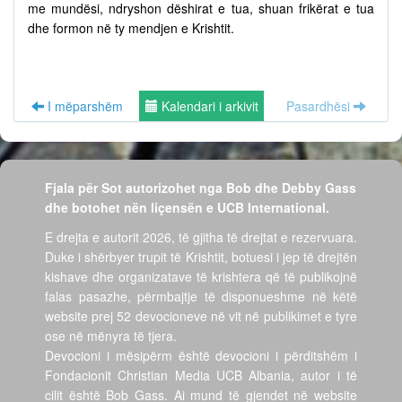
me mundësi, ndryshon dëshirat e tua, shuan frikërat e tua
dhe formon në ty mendjen e Krishtit.
I mëparshëm
Kalendari i arkivit
Pasardhësi
Fjala për Sot autorizohet nga Bob dhe Debby Gass
dhe botohet nën liçensën e UCB International.
E drejta e autorit 2026, të gjitha të drejtat e rezervuara.
Duke i shërbyer trupit të Krishtit, botuesi i jep të drejtën
kishave dhe organizatave të krishtera që të publikojnë
falas pasazhe, përmbajtje të disponueshme në këtë
website prej 52 devocioneve në vit në publikimet e tyre
ose në mënyra të tjera.
Devocioni i mësipërm është devocioni i përditshëm i
Fondacionit Christian Media UCB Albania, autor i të
cilit është Bob Gass. Ai mund të gjendet në website