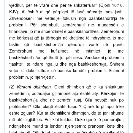
vjedhur, për të vrarë dhe për të shkatërruar” (Gjoni 10:10,
KJV). Ai është ai që përpiqet të fusë përçarje mes jush.
Zhvendoseni me vetëdije fokusin nga bashkëshorti/ja te
problemi. Për shembull, zemërohuni me mungesën e
financave, jo me shpenzimet e bashkëshortit/es. Zemërohuni
me kërkesat që ju tërheqin në drejtime të ndryshme, jo me
faktin që bashkëshorti/ja qëndron vonë në punë.
Zemërohuni me kufizimet në intimitet, jo me
bashkëshortin/en që thotë ‘jo’ për seks. Vendoseni problemin
“jashtë”, të ndarë nga ju dhe nga bashkëshorti/ja. Shiheni
veten si duke luftuar së bashku kundër problemit. Sulmoni
problemin, jo njëri-tjetrin.
(2)
Kërkoni dhimbjen.
Gjeni dhimbjen që e ka shkaktuar
zemërimin; pothuajse gjithmonë ajo është aty. Kërkojeni te
bashkëshorti/ja dhe në zemrën tuaj. Cila nevojë nuk po
plotësohet? Cila plagë është hapur? Çfarë turpi apo frike
është zgjuar? Kur ta identifikoni dhimbjen, do të jeni shumë
më afër zgjidhjes. Por kini kujdes! Duke qenë të pambrojtur,
ndonjëherë mund ta lëndoni njëri-tjetrin; pranojeni këtë dhe
falni shpejt. Qëndrimi i angazhuar, ndërkohë që rrezikoni të