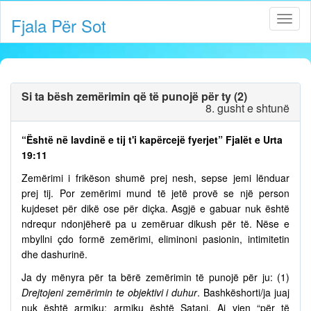
Fjala Për Sot
Si ta bësh zemërimin që të punojë për ty (2)
8. gusht e shtunë
“Është në lavdinë e tij t'i kapërcejë fyerjet” Fjalët e Urta
19:11
Zemërimi i frikëson shumë prej nesh, sepse jemi lënduar
prej tij. Por zemërimi mund të jetë provë se një person
kujdeset për dikë ose për diçka. Asgjë e gabuar nuk është
ndrequr ndonjëherë pa u zemëruar dikush për të. Nëse e
mbyllni çdo formë zemërimi, eliminoni pasionin, intimitetin
dhe dashurinë.
Ja dy mënyra për ta bërë zemërimin të punojë për ju: (1)
Drejtojeni zemërimin te objektivi i duhur
. Bashkëshorti/ja juaj
nuk është armiku; armiku është Satani. Ai vjen “për të