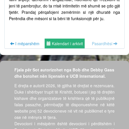
jeni të pambrojtur, do ta rrisë intimitetin më shumë se çdo gjë
tjetër. Prandaj përqafojeni zemërimin si një dhuratë nga
Perëndia dhe mësoni si ta bëni të funksionojë për ju.
I mëparshëm
Kalendari i arkivit
Pasardhësi
Fjala për Sot autorizohet nga Bob dhe Debby Gass
dhe botohet nën liçensën e UCB International.
E drejta e autorit 2026, të gjitha të drejtat e rezervuara.
Duke i shërbyer trupit të Krishtit, botuesi i jep të drejtën
kishave dhe organizatave të krishtera që të publikojnë
falas pasazhe, përmbajtje të disponueshme në këtë
website prej 52 devocioneve në vit në publikimet e tyre
ose në mënyra të tjera.
Devocioni i mësipërm është devocioni i përditshëm i