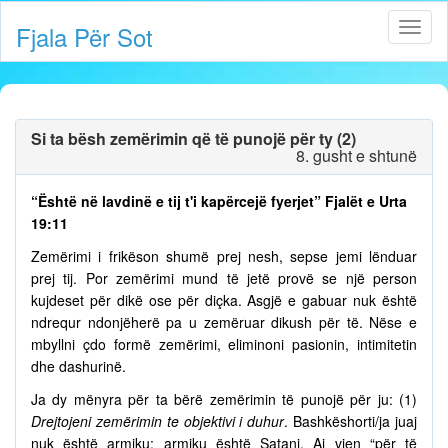
Fjala Për Sot
Si ta bësh zemërimin që të punojë për ty (2)
8. gusht e shtunë
“Është në lavdinë e tij t'i kapërcejë fyerjet” Fjalët e Urta
19:11
Zemërimi i frikëson shumë prej nesh, sepse jemi lënduar
prej tij. Por zemërimi mund të jetë provë se një person
kujdeset për dikë ose për diçka. Asgjë e gabuar nuk është
ndrequr ndonjëherë pa u zemëruar dikush për të. Nëse e
mbyllni çdo formë zemërimi, eliminoni pasionin, intimitetin
dhe dashurinë.
Ja dy mënyra për ta bërë zemërimin të punojë për ju: (1)
Drejtojeni zemërimin te objektivi i duhur
. Bashkëshorti/ja juaj
nuk është armiku; armiku është Satani. Ai vjen “për të