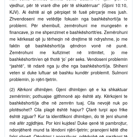
vjedhur, për të vrarë dhe për të shkatërruar” (Gjoni 10:10,
KJV). Ai është ai që përpiqet të fusë përçarje mes jush.
Zhvendoseni me vetëdije fokusin nga bashkëshorti/ja te
problemi. Për shembull, zemërohuni me mungesën e
financave, jo me shpenzimet e bashkëshortit/es. Zemërohuni
me kërkesat që ju tërheqin në drejtime të ndryshme, jo me
faktin që bashkëshorti/ja qëndron vonë në punë.
Zemërohuni me kufizimet në intimitet, jo me
bashkëshortin/en që thotë ‘jo’ për seks. Vendoseni problemin
“jashtë”, të ndarë nga ju dhe nga bashkëshorti/ja. Shiheni
veten si duke luftuar së bashku kundër problemit. Sulmoni
problemin, jo njëri-tjetrin.
(2)
Kërkoni dhimbjen.
Gjeni dhimbjen që e ka shkaktuar
zemërimin; pothuajse gjithmonë ajo është aty. Kërkojeni te
bashkëshorti/ja dhe në zemrën tuaj. Cila nevojë nuk po
plotësohet? Cila plagë është hapur? Çfarë turpi apo frike
është zgjuar? Kur ta identifikoni dhimbjen, do të jeni shumë
më afër zgjidhjes. Por kini kujdes! Duke qenë të pambrojtur,
ndonjëherë mund ta lëndoni njëri-tjetrin; pranojeni këtë dhe
falni shpejt. Qëndrimi i angazhuar, ndërkohë që rrezikoni të