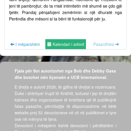
jeni të pambrojtur, do ta rrisë intimitetin më shumë se çdo gjë
tjetër. Prandaj përqafojeni zemërimin si një dhuratë nga
Perëndia dhe mësoni si ta bëni të funksionojë për ju.
I mëparshëm
Kalendari i arkivit
Pasardhësi
Fjala për Sot autorizohet nga Bob dhe Debby Gass
dhe botohet nën liçensën e UCB International.
E drejta e autorit 2026, të gjitha të drejtat e rezervuara.
Duke i shërbyer trupit të Krishtit, botuesi i jep të drejtën
kishave dhe organizatave të krishtera që të publikojnë
falas pasazhe, përmbajtje të disponueshme në këtë
website prej 52 devocioneve në vit në publikimet e tyre
ose në mënyra të tjera.
Devocioni i mësipërm është devocioni i përditshëm i