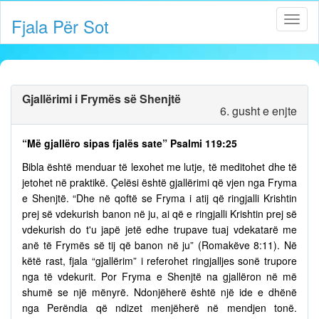
Fjala Për Sot
Gjallërimi i Frymës së Shenjtë
6. gusht e enjte
“Më gjallëro sipas fjalës sate” Psalmi 119:25
Bibla është menduar të lexohet me lutje, të meditohet dhe të
jetohet në praktikë. Çelësi është gjallërimi që vjen nga Fryma
e Shenjtë. “Dhe në qoftë se Fryma i atij që ringjalli Krishtin
prej së vdekurish banon në ju, ai që e ringjalli Krishtin prej së
vdekurish do t'u japë jetë edhe trupave tuaj vdekatarë me
anë të Frymës së tij që banon në ju” (Romakëve 8:11). Në
këtë rast, fjala “gjallërim” i referohet ringjalljes sonë trupore
nga të vdekurit. Por Fryma e Shenjtë na gjallëron në më
shumë se një mënyrë. Ndonjëherë është një ide e dhënë
nga Perëndia që ndizet menjëherë në mendjen tonë.