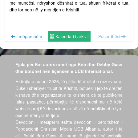
me mundësi, ndryshon dëshirat e tua, shuan frikërat e tua
dhe formon në ty mendjen e Krishtit.
I mëparshëm
Kalendari i arkivit
Pasardhësi
Fjala për Sot autorizohet nga Bob dhe Debby Gass
dhe botohet nën liçensën e UCB International.
E drejta e autorit 2026, të gjitha të drejtat e rezervuara.
Duke i shërbyer trupit të Krishtit, botuesi i jep të drejtën
kishave dhe organizatave të krishtera që të publikojnë
falas pasazhe, përmbajtje të disponueshme në këtë
website prej 52 devocioneve në vit në publikimet e tyre
ose në mënyra të tjera.
Devocioni i mësipërm është devocioni i përditshëm i
Fondacionit Christian Media UCB Albania, autor i të
cilit është Bob Gass. Ai mund të gjendet në website