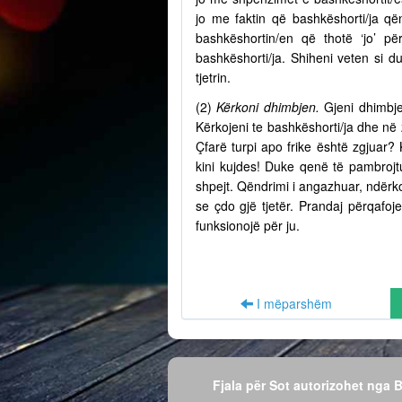
jo me faktin që bashkëshorti/ja q
bashkëshortin/en që thotë ‘jo’ p
bashkëshorti/ja. Shiheni veten si d
tjetrin.
(2)
Kërkoni dhimbjen.
Gjeni dhimbje
Kërkojeni te bashkëshorti/ja dhe në
Çfarë turpi apo frike është zgjuar? 
kini kujdes! Duke qenë të pambrojtu
shpejt. Qëndrimi i angazhuar, ndërko
se çdo gjë tjetër. Prandaj përqafo
funksionojë për ju.
I mëparshëm
Fjala për Sot autorizohet nga