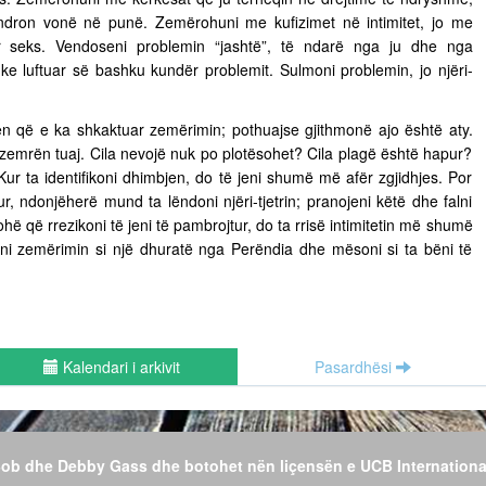
ëndron vonë në punë. Zemërohuni me kufizimet në intimitet, jo me
ër seks. Vendoseni problemin “jashtë”, të ndarë nga ju dhe nga
uke luftuar së bashku kundër problemit. Sulmoni problemin, jo njëri-
n që e ka shkaktuar zemërimin; pothuajse gjithmonë ajo është aty.
 zemrën tuaj. Cila nevojë nuk po plotësohet? Cila plagë është hapur?
Kur ta identifikoni dhimbjen, do të jeni shumë më afër zgjidhjes. Por
r, ndonjëherë mund ta lëndoni njëri-tjetrin; pranojeni këtë dhe falni
hë që rrezikoni të jeni të pambrojtur, do ta rrisë intimitetin më shumë
jeni zemërimin si një dhuratë nga Perëndia dhe mësoni si ta bëni të
Kalendari i arkivit
Pasardhësi
 Bob dhe Debby Gass dhe botohet nën liçensën e UCB Internationa