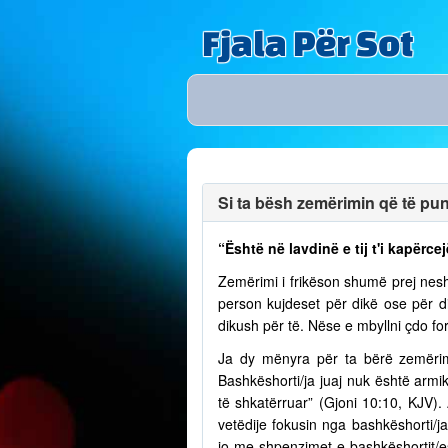
Fjala Për Sot
Si ta bësh zemërimin që të puno
“Është në lavdinë e tij t'i kapërcej
Zemërimi i frikëson shumë prej nesh
person kujdeset për dikë ose për 
dikush për të. Nëse e mbyllni çdo fo
Ja dy mënyra për ta bërë zemërim
Bashkëshorti/ja juaj nuk është armik
të shkatërruar” (Gjoni 10:10, KJV)
vetëdije fokusin nga bashkëshorti/
jo me shpenzimet e bashkëshortit/e