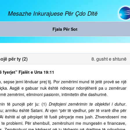
Mesazhe Inkurajuese Për Çdo Ditë
Fjala Për Sot
jë për ty (2)
8. gusht e shtunë
ë fyerjet” Fjalët e Urta 19:11
, sepse jemi lënduar prej tij. Por zemërimi mund të jetë provë se një
diçka. Asgjë e gabuar nuk është ndrequr ndonjëherë pa u zemëruar
rmë zemërimi, eliminoni pasionin, intimitetin dhe dashurinë.
in të punojë për ju: (1)
Drejtojeni zemërimin te objektivi i duhur
.
u; armiku është Satani. Ai vjen “për të vjedhur, për të vrarë dhe për
. Ai është ai që përpiqet të fusë përçarje mes jush. Zhvendoseni me
ja te problemi. Për shembull, zemërohuni me mungesën e financave,
s. Zemërohuni me kërkesat që ju tërheqin në drejtime të ndryshme,