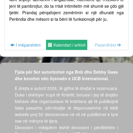
jeni të pambrojtur, do ta rrisë intimitetin më shumë se çdo gjë
tjetër. Prandaj përqafojeni zemërimin si një dhuratë nga
Perëndia dhe mësoni si ta bëni të funksionojë për ju.
I mëparshëm
Kalendari i arkivit
Pasardhësi
Fjala për Sot autorizohet nga Bob dhe Debby Gass
dhe botohet nën liçensën e UCB International.
E drejta e autorit 2026, të gjitha të drejtat e rezervuara.
Duke i shërbyer trupit të Krishtit, botuesi i jep të drejtën
kishave dhe organizatave të krishtera që të publikojnë
falas pasazhe, përmbajtje të disponueshme në këtë
website prej 52 devocioneve në vit në publikimet e tyre
ose në mënyra të tjera.
Devocioni i mësipërm është devocioni i përditshëm i