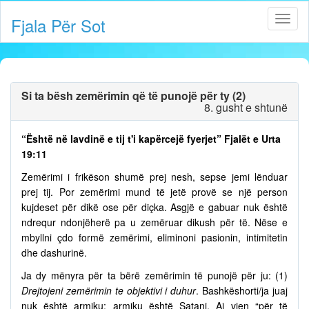
Fjala Për Sot
Si ta bësh zemërimin që të punojë për ty (2)
8. gusht e shtunë
“Është në lavdinë e tij t'i kapërcejë fyerjet” Fjalët e Urta
19:11
Zemërimi i frikëson shumë prej nesh, sepse jemi lënduar
prej tij. Por zemërimi mund të jetë provë se një person
kujdeset për dikë ose për diçka. Asgjë e gabuar nuk është
ndrequr ndonjëherë pa u zemëruar dikush për të. Nëse e
mbyllni çdo formë zemërimi, eliminoni pasionin, intimitetin
dhe dashurinë.
Ja dy mënyra për ta bërë zemërimin të punojë për ju: (1)
Drejtojeni zemërimin te objektivi i duhur
. Bashkëshorti/ja juaj
nuk është armiku; armiku është Satani. Ai vjen “për të