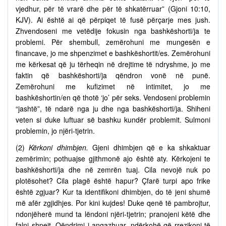
vjedhur, për të vrarë dhe për të shkatërruar” (Gjoni 10:10,
KJV). Ai është ai që përpiqet të fusë përçarje mes jush.
Zhvendoseni me vetëdije fokusin nga bashkëshorti/ja te
problemi. Për shembull, zemërohuni me mungesën e
financave, jo me shpenzimet e bashkëshortit/es. Zemërohuni
me kërkesat që ju tërheqin në drejtime të ndryshme, jo me
faktin që bashkëshorti/ja qëndron vonë në punë.
Zemërohuni me kufizimet në intimitet, jo me
bashkëshortin/en që thotë ‘jo’ për seks. Vendoseni problemin
“jashtë”, të ndarë nga ju dhe nga bashkëshorti/ja. Shiheni
veten si duke luftuar së bashku kundër problemit. Sulmoni
problemin, jo njëri-tjetrin.
(2)
Kërkoni dhimbjen.
Gjeni dhimbjen që e ka shkaktuar
zemërimin; pothuajse gjithmonë ajo është aty. Kërkojeni te
bashkëshorti/ja dhe në zemrën tuaj. Cila nevojë nuk po
plotësohet? Cila plagë është hapur? Çfarë turpi apo frike
është zgjuar? Kur ta identifikoni dhimbjen, do të jeni shumë
më afër zgjidhjes. Por kini kujdes! Duke qenë të pambrojtur,
ndonjëherë mund ta lëndoni njëri-tjetrin; pranojeni këtë dhe
falni shpejt. Qëndrimi i angazhuar, ndërkohë që rrezikoni të