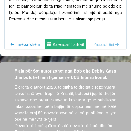
jeni të pambrojtur, do ta rrisë intimitetin më shumë se çdo gjë
tjetër. Prandaj përqafojeni zemërimin si një dhuratë nga
Perëndia dhe mësoni si ta bëni të funksionojë për ju.
I mëparshëm
Kalendari i arkivit
Pasardhësi
Fjala për Sot autorizohet nga Bob dhe Debby Gass
dhe botohet nën liçensën e UCB International.
E drejta e autorit 2026, të gjitha të drejtat e rezervuara.
Duke i shërbyer trupit të Krishtit, botuesi i jep të drejtën
kishave dhe organizatave të krishtera që të publikojnë
falas pasazhe, përmbajtje të disponueshme në këtë
website prej 52 devocioneve në vit në publikimet e tyre
ose në mënyra të tjera.
Devocioni i mësipërm është devocioni i përditshëm i