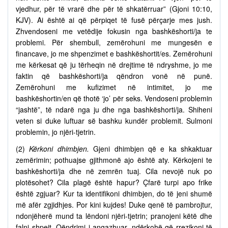
vjedhur, për të vrarë dhe për të shkatërruar” (Gjoni 10:10,
KJV). Ai është ai që përpiqet të fusë përçarje mes jush.
Zhvendoseni me vetëdije fokusin nga bashkëshorti/ja te
problemi. Për shembull, zemërohuni me mungesën e
financave, jo me shpenzimet e bashkëshortit/es. Zemërohuni
me kërkesat që ju tërheqin në drejtime të ndryshme, jo me
faktin që bashkëshorti/ja qëndron vonë në punë.
Zemërohuni me kufizimet në intimitet, jo me
bashkëshortin/en që thotë ‘jo’ për seks. Vendoseni problemin
“jashtë”, të ndarë nga ju dhe nga bashkëshorti/ja. Shiheni
veten si duke luftuar së bashku kundër problemit. Sulmoni
problemin, jo njëri-tjetrin.
(2)
Kërkoni dhimbjen.
Gjeni dhimbjen që e ka shkaktuar
zemërimin; pothuajse gjithmonë ajo është aty. Kërkojeni te
bashkëshorti/ja dhe në zemrën tuaj. Cila nevojë nuk po
plotësohet? Cila plagë është hapur? Çfarë turpi apo frike
është zgjuar? Kur ta identifikoni dhimbjen, do të jeni shumë
më afër zgjidhjes. Por kini kujdes! Duke qenë të pambrojtur,
ndonjëherë mund ta lëndoni njëri-tjetrin; pranojeni këtë dhe
falni shpejt. Qëndrimi i angazhuar, ndërkohë që rrezikoni të