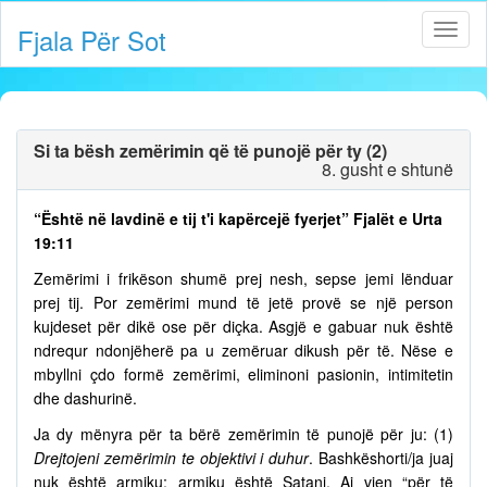
Fjala Për Sot
Si ta bësh zemërimin që të punojë për ty (2)
8. gusht e shtunë
“Është në lavdinë e tij t'i kapërcejë fyerjet” Fjalët e Urta
19:11
Zemërimi i frikëson shumë prej nesh, sepse jemi lënduar
prej tij. Por zemërimi mund të jetë provë se një person
kujdeset për dikë ose për diçka. Asgjë e gabuar nuk është
ndrequr ndonjëherë pa u zemëruar dikush për të. Nëse e
mbyllni çdo formë zemërimi, eliminoni pasionin, intimitetin
dhe dashurinë.
Ja dy mënyra për ta bërë zemërimin të punojë për ju: (1)
Drejtojeni zemërimin te objektivi i duhur
. Bashkëshorti/ja juaj
nuk është armiku; armiku është Satani. Ai vjen “për të