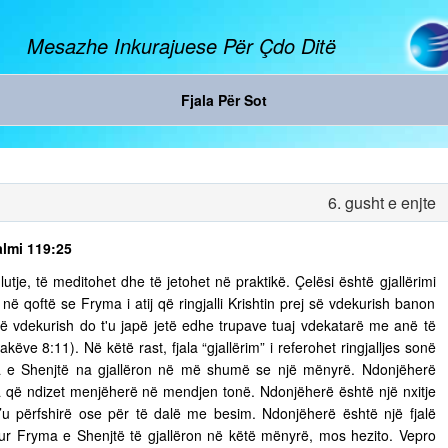
Mesazhe Inkurajuese Për Çdo Ditë
Fjala Për Sot
6. gusht e enjte
almi 119:25
tje, të meditohet dhe të jetohet në praktikë. Çelësi është gjallërimi
ë qoftë se Fryma i atij që ringjalli Krishtin prej së vdekurish banon
ej së vdekurish do t'u japë jetë edhe trupave tuaj vdekatarë me anë të
ëve 8:11). Në këtë rast, fjala “gjallërim” i referohet ringjalljes sonë
ma e Shenjtë na gjallëron në më shumë se një mënyrë. Ndonjëherë
 që ndizet menjëherë në mendjen tonë. Ndonjëherë është një nxitje
’u përfshirë ose për të dalë me besim. Ndonjëherë është një fjalë
 Kur Fryma e Shenjtë të gjallëron në këtë mënyrë, mos hezito. Vepro