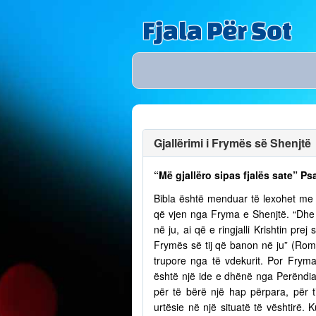
Fjala Për Sot
Gjallërimi i Frymës së Shenjtë
“Më gjallëro sipas fjalës sate” Ps
Bibla është menduar të lexohet me lu
që vjen nga Fryma e Shenjtë. “Dhe n
në ju, ai që e ringjalli Krishtin pr
Frymës së tij që banon në ju” (Romak
trupore nga të vdekurit. Por Fry
është një ide e dhënë nga Perëndia
për të bërë një hap përpara, për t
urtësie në një situatë të vështirë.