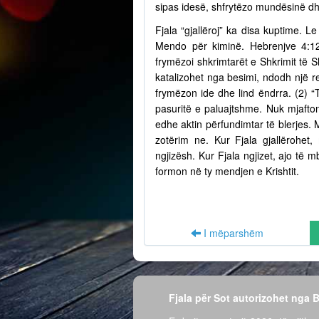
sipas idesë, shfrytëzo mundësinë dh
Fjala “gjallëroj” ka disa kuptime. Le
Mendo për kiminë. Hebrenjve 4:12
frymëzoi shkrimtarët e Shkrimit të S
katalizohet nga besimi, ndodh një r
frymëzon ide dhe lind ëndrra. (2) “
pasuritë e paluajtshme. Nuk mjafto
edhe aktin përfundimtar të blerjes.
zotërim ne. Kur Fjala gjallërohet,
ngjizësh. Kur Fjala ngjizet, ajo të
formon në ty mendjen e Krishtit.
I mëparshëm
Fjala për Sot autorizohet nga