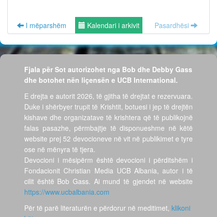
I mëparshëm
Kalendari i arkivit
Pasardhësi
Fjala për Sot autorizohet nga Bob dhe Debby Gass
dhe botohet nën liçensën e UCB International.
E drejta e autorit 2026, të gjitha të drejtat e rezervuara.
Duke i shërbyer trupit të Krishtit, botuesi i jep të drejtën
kishave dhe organizatave të krishtera që të publikojnë
falas pasazhe, përmbajtje të disponueshme në këtë
website prej 52 devocioneve në vit në publikimet e tyre
ose në mënyra të tjera.
Devocioni i mësipërm është devocioni i përditshëm i
Fondacionit Christian Media UCB Albania, autor i të
cilit është Bob Gass. Ai mund të gjendet në website
https://www.ucbalbania.com
Për të parë literaturën e përdorur në meditimet,
klikoni