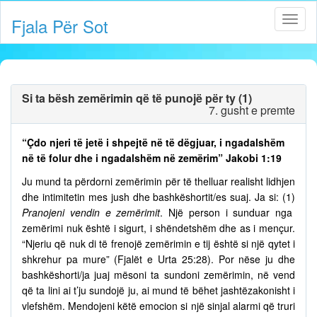
Fjala Për Sot
Si ta bësh zemërimin që të punojë për ty (1)
7. gusht e premte
“Çdo njeri të jetë i shpejtë në të dëgjuar, i ngadalshëm
në të folur dhe i ngadalshëm në zemërim” Jakobi 1:19
Ju mund ta përdorni zemërimin për të thelluar realisht lidhjen
dhe intimitetin mes jush dhe bashkëshortit/es suaj. Ja si: (1)
Pranojeni vendin e zemërimit
. Një person i sunduar nga
zemërimi nuk është i sigurt, i shëndetshëm dhe as i mençur.
“Njeriu që nuk di të frenojë zemërimin e tij është si një qytet i
shkrehur pa mure” (Fjalët e Urta 25:28). Por nëse ju dhe
bashkëshorti/ja juaj mësoni ta sundoni zemërimin, në vend
që ta lini ai t’ju sundojë ju, ai mund të bëhet jashtëzakonisht i
vlefshëm. Mendojeni këtë emocion si një sinjal alarmi që truri