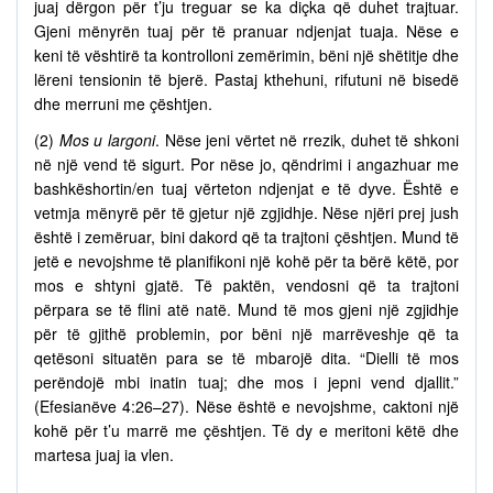
juaj dërgon për t’ju treguar se ka diçka që duhet trajtuar.
Gjeni mënyrën tuaj për të pranuar ndjenjat tuaja. Nëse e
keni të vështirë ta kontrolloni zemërimin, bëni një shëtitje dhe
lëreni tensionin të bjerë. Pastaj kthehuni, rifutuni në bisedë
dhe merruni me çështjen.
(2)
Mos u largoni
. Nëse jeni vërtet në rrezik, duhet të shkoni
në një vend të sigurt. Por nëse jo, qëndrimi i angazhuar me
bashkëshortin/en tuaj vërteton ndjenjat e të dyve. Është e
vetmja mënyrë për të gjetur një zgjidhje. Nëse njëri prej jush
është i zemëruar, bini dakord që ta trajtoni çështjen. Mund të
jetë e nevojshme të planifikoni një kohë për ta bërë këtë, por
mos e shtyni gjatë. Të paktën, vendosni që ta trajtoni
përpara se të flini atë natë. Mund të mos gjeni një zgjidhje
për të gjithë problemin, por bëni një marrëveshje që ta
qetësoni situatën para se të mbarojë dita. “Dielli të mos
perëndojë mbi inatin tuaj; dhe mos i jepni vend djallit.”
(Efesianëve 4:26–27). Nëse është e nevojshme, caktoni një
kohë për t’u marrë me çështjen. Të dy e meritoni këtë dhe
martesa juaj ia vlen.