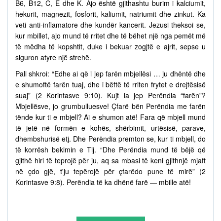
B6, B12, C, E dhe K. Ajo është gjithashtu burim i kalciumit,
hekurit, magnezit, fosforit, kaliumit, natriumit dhe zinkut. Ka
veti anti-inflamatore dhe kundër kancerit. Jezusi theksoi se,
kur mbillet, ajo mund të rritet dhe të bëhet një nga pemët më
të mëdha të kopshtit, duke i bekuar zogjtë e ajrit, sepse u
siguron atyre një strehë.
Pali shkroi: “Edhe ai që i jep farën mbjellësi … ju dhëntë dhe
e shumoftë farën tuaj, dhe i bëftë të rriten frytet e drejtësisë
suaj” (2 Korintasve 9:10). Kujt ia jep Perëndia “farën”?
Mbjellësve, jo grumbulluesve! Çfarë bën Perëndia me farën
tënde kur ti e mbjell? Ai e shumon atë! Fara që mbjell mund
të jetë në formën e kohës, shërbimit, urtësisë, parave,
dhembshurisë etj. Dhe Perëndia premton se, kur ti mbjell, do
të korrësh bekimin e Tij. “Dhe Perëndia mund të bëjë që
gjithë hiri të teprojë për ju, aq sa mbasi të keni gjithnjë mjaft
në çdo gjë, t'ju tepërojë për çfarëdo pune të mirë” (2
Korintasve 9:8). Perëndia të ka dhënë farë — mbille atë!