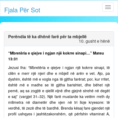
Fjala Për Sot
Perëndia të ka dhënë farë për ta mbjellë
10. gusht e hënë
“Mbretëria e qiejve i ngjan një kokrre sinapi…” Mateu
13:31
Jezusi tha: “Mbretëria e qiejve i ngjan një kokrre sinapi, të
cilën e merr një njeri dhe e mbjell në arën e vet. Ajo, pa
dyshim, është më e vogla nga të gjitha farërat; por, kur rritet,
është më e madhe se të gjitha barishtet, dhe bëhet një
pemë, aq sa zogjtë e qiellit vijnë dhe gjejnë strehë në degët
e saj” (vargjet 31–32). Një farë mustarde ka vetëm rreth dy
milimetra në diametër dhe vjen në tri lloje kryesore: të
verdhë, të zezë dhe të bardhë. Brenda kësaj fare gjendet një
profil ushqyes i jashtëzakonshëm, që përfshin vitaminat A,