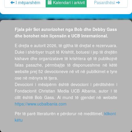
I mëparshëm
Kalendari i arkivit
Pasardhësi
Fjala për Sot autorizohet nga Bob dhe Debby Gass
dhe botohet nën liçensën e UCB International.
E drejta e autorit 2026, të gjitha të drejtat e rezervuara.
Duke i shërbyer trupit të Krishtit, botuesi i jep të drejtën
kishave dhe organizatave të krishtera që të publikojnë
falas pasazhe, përmbajtje të disponueshme në këtë
website prej 52 devocioneve në vit në publikimet e tyre
ose në mënyra të tjera.
Devocioni i mësipërm është devocioni i përditshëm i
Fondacionit Christian Media UCB Albania, autor i të
cilit është Bob Gass. Ai mund të gjendet në website
https://www.ucbalbania.com
Për të parë literaturën e përdorur në meditimet,
klikoni
këtu