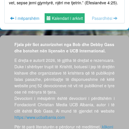
vet, sepse jemi gjymtyrë, njëri me tjetrin.” (Efesianëve 4:25).
I mëparshëm
Kalendari i arkivit
Pasardhësi
Fjala për Sot autorizohet nga Bob dhe Debby Gass
dhe botohet nën liçensën e UCB International.
E drejta e autorit 2026, të gjitha të drejtat e rezervuara.
Duke i shërbyer trupit të Krishtit, botuesi i jep të drejtën
kishave dhe organizatave të krishtera që të publikojnë
falas pasazhe, përmbajtje të disponueshme në këtë
website prej 52 devocioneve në vit në publikimet e tyre
ose në mënyra të tjera.
Devocioni i mësipërm është devocioni i përditshëm i
Fondacionit Christian Media UCB Albania, autor i të
cilit është Bob Gass. Ai mund të gjendet në website
https://www.ucbalbania.com
Për të parë literaturën e përdorur në meditimet,
klikoni