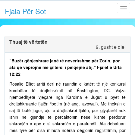
Fjala Për Sot
Thuaj të vërtetën
9. gusht e diel
“Buzët gënjeshtare janë të neveritshme për Zotin, por
ata që veprojnë me çiltërsi i pëlqejnë atij.” Fjalët e Urta
12:22
Rosalie Elliot arriti deri në raundin e katërt të një konkursi
kombëtar të drejtshkrimit në Ëashington, DC. Vajza
njëmbëdhjetë vjeçare nga Karolina e Jugut u pyet të
drejtshkruante fjalën “betim (në ang. ‘avowal’). Me theksin e
saj të butë jugor, ajo e drejtshkroi fjalën, por gjyqtarët nuk
ishin në gjendje të përcaktonin nëse kishte përdorur
shkronjën a apo e si shkronjën e parafundit. Ata debatuan
mes tyre për disa minuta ndërsa dëgjonin regjistrimin, por