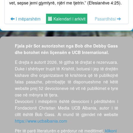
vet, sepse jemi gjymtyrë, njëri me tjetrin.” (Efesianëve 4:25).
I mëparshëm
Kalendari i arkivit
Pasardhësi
Fjala për Sot autorizohet nga Bob dhe Debby Gass
dhe botohet nën liçensën e UCB International.
E drejta e autorit 2026, të gjitha të drejtat e rezervuara.
Duke i shërbyer trupit të Krishtit, botuesi i jep të drejtën
kishave dhe organizatave të krishtera që të publikojnë
falas pasazhe, përmbajtje të disponueshme në këtë
website prej 52 devocioneve në vit në publikimet e tyre
ose në mënyra të tjera.
Devocioni i mësipërm është devocioni i përditshëm i
Fondacionit Christian Media UCB Albania, autor i të
cilit është Bob Gass. Ai mund të gjendet në website
https://www.ucbalbania.com
Për të parë literaturën e përdorur në meditimet,
klikoni