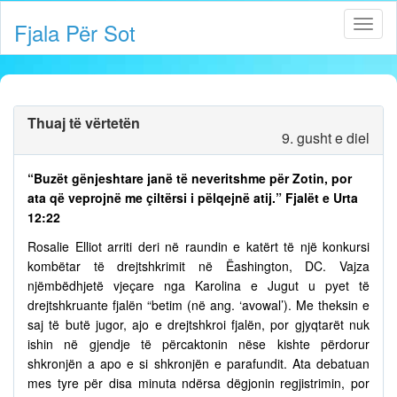
Fjala Për Sot
Thuaj të vërtetën
9. gusht e diel
“Buzët gënjeshtare janë të neveritshme për Zotin, por
ata që veprojnë me çiltërsi i pëlqejnë atij.” Fjalët e Urta
12:22
Rosalie Elliot arriti deri në raundin e katërt të një konkursi
kombëtar të drejtshkrimit në Ëashington, DC. Vajza
njëmbëdhjetë vjeçare nga Karolina e Jugut u pyet të
drejtshkruante fjalën “betim (në ang. ‘avowal’). Me theksin e
saj të butë jugor, ajo e drejtshkroi fjalën, por gjyqtarët nuk
ishin në gjendje të përcaktonin nëse kishte përdorur
shkronjën a apo e si shkronjën e parafundit. Ata debatuan
mes tyre për disa minuta ndërsa dëgjonin regjistrimin, por