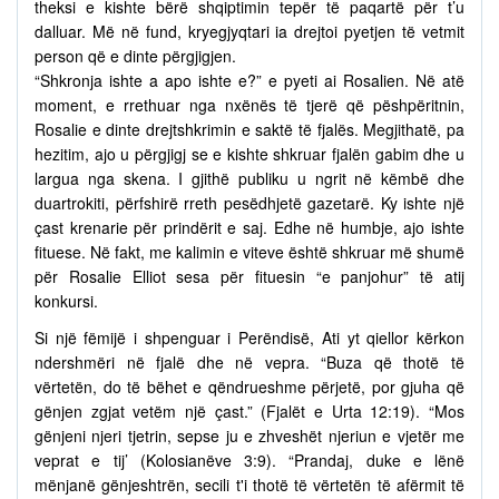
theksi e kishte bërë shqiptimin tepër të paqartë për t’u
dalluar. Më në fund, kryegjyqtari ia drejtoi pyetjen të vetmit
person që e dinte përgjigjen.
“Shkronja ishte a apo ishte e?” e pyeti ai Rosalien. Në atë
moment, e rrethuar nga nxënës të tjerë që pëshpëritnin,
Rosalie e dinte drejtshkrimin e saktë të fjalës. Megjithatë, pa
hezitim, ajo u përgjigj se e kishte shkruar fjalën gabim dhe u
largua nga skena. I gjithë publiku u ngrit në këmbë dhe
duartrokiti, përfshirë rreth pesëdhjetë gazetarë. Ky ishte një
çast krenarie për prindërit e saj. Edhe në humbje, ajo ishte
fituese. Në fakt, me kalimin e viteve është shkruar më shumë
për Rosalie Elliot sesa për fituesin “e panjohur” të atij
konkursi.
Si një fëmijë i shpenguar i Perëndisë, Ati yt qiellor kërkon
ndershmëri në fjalë dhe në vepra. “Buza që thotë të
vërtetën, do të bëhet e qëndrueshme përjetë, por gjuha që
gënjen zgjat vetëm një çast.” (Fjalët e Urta 12:19). “Mos
gënjeni njeri tjetrin, sepse ju e zhveshët njeriun e vjetër me
veprat e tij’ (Kolosianëve 3:9). “Prandaj, duke e lënë
mënjanë gënjeshtrën, secili t'i thotë të vërtetën të afërmit të