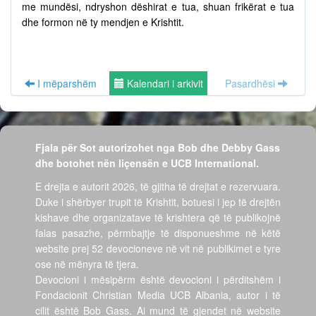
me mundësi, ndryshon dëshirat e tua, shuan frikërat e tua
dhe formon në ty mendjen e Krishtit.
I mëparshëm
Kalendari i arkivit
Pasardhësi
Fjala për Sot autorizohet nga Bob dhe Debby Gass
dhe botohet nën liçensën e UCB International.
E drejta e autorit 2026, të gjitha të drejtat e rezervuara.
Duke i shërbyer trupit të Krishtit, botuesi i jep të drejtën
kishave dhe organizatave të krishtera që të publikojnë
falas pasazhe, përmbajtje të disponueshme në këtë
website prej 52 devocioneve në vit në publikimet e tyre
ose në mënyra të tjera.
Devocioni i mësipërm është devocioni i përditshëm i
Fondacionit Christian Media UCB Albania, autor i të
cilit është Bob Gass. Ai mund të gjendet në website