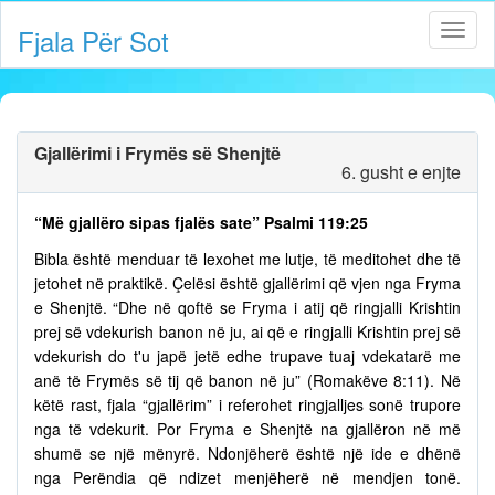
Fjala Për Sot
Gjallërimi i Frymës së Shenjtë
6. gusht e enjte
“Më gjallëro sipas fjalës sate” Psalmi 119:25
Bibla është menduar të lexohet me lutje, të meditohet dhe të
jetohet në praktikë. Çelësi është gjallërimi që vjen nga Fryma
e Shenjtë. “Dhe në qoftë se Fryma i atij që ringjalli Krishtin
prej së vdekurish banon në ju, ai që e ringjalli Krishtin prej së
vdekurish do t'u japë jetë edhe trupave tuaj vdekatarë me
anë të Frymës së tij që banon në ju” (Romakëve 8:11). Në
këtë rast, fjala “gjallërim” i referohet ringjalljes sonë trupore
nga të vdekurit. Por Fryma e Shenjtë na gjallëron në më
shumë se një mënyrë. Ndonjëherë është një ide e dhënë
nga Perëndia që ndizet menjëherë në mendjen tonë.