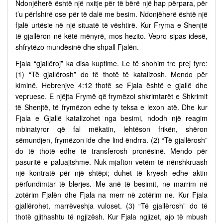
Ndonjëherë është një nxitje për të bërë një hap përpara, për
t’u përfshirë ose për të dalë me besim. Ndonjëherë është një
fjalë urtësie në një situatë të vështirë. Kur Fryma e Shenjtë
të gjallëron në këtë mënyrë, mos hezito. Vepro sipas idesë,
shfrytëzo mundësinë dhe shpall Fjalën.
Fjala “gjallëroj” ka disa kuptime. Le të shohim tre prej tyre:
(1) “Të gjallërosh” do të thotë të katalizosh. Mendo për
kiminë. Hebrenjve 4:12 thotë se Fjala është e gjallë dhe
vepruese. E njëjta Frymë që frymëzoi shkrimtarët e Shkrimit
të Shenjtë, të frymëzon edhe ty teksa e lexon atë. Dhe kur
Fjala e Gjallë katalizohet nga besimi, ndodh një reagim
mbinatyror që fal mëkatin, lehtëson frikën, shëron
sëmundjen, frymëzon ide dhe lind ëndrra. (2) “Të gjallërosh”
do të thotë edhe të transferosh pronësinë. Mendo për
pasuritë e paluajtshme. Nuk mjafton vetëm të nënshkruash
një kontratë për një shtëpi; duhet të kryesh edhe aktin
përfundimtar të blerjes. Me anë të besimit, ne marrim në
zotërim Fjalën dhe Fjala na merr në zotërim ne. Kur Fjala
gjallërohet, marrëveshja vuloset. (3) “Të gjallërosh” do të
thotë gjithashtu të ngjizësh. Kur Fjala ngjizet, ajo të mbush