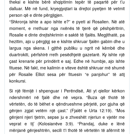
theksi e kishte bërë shqiptimin tepër të paqartë për t’u
dalluar. Më në fund, kryegjyqtari ia drejtoi pyetjen të vetmit
person që e dinte përgjigjen.
“Shkronja ishte a apo ishte e?” e pyeti ai Rosalien. Në atë
moment, e rrethuar nga nxënës të tjerë që pëshpëritnin,
Rosalie e dinte drejtshkrimin e saktë të fjalës. Megjithatë, pa
hezitim, ajo u përgjigj se e kishte shkruar fjalën gabim dhe u
largua nga skena. I gjithë publiku u ngrit në këmbë dhe
duartrokiti, përfshirë rreth pesëdhjetë gazetarë. Ky ishte një
çast krenarie për prindërit e saj. Edhe në humbje, ajo ishte
fituese. Në fakt, me kalimin e viteve është shkruar më shumë
për Rosalie Elliot sesa për fituesin “e panjohur” të atij
konkursi.
Si një fëmijë i shpenguar i Perëndisë, Ati yt qiellor kërkon
ndershmëri në fjalë dhe në vepra. “Buza që thotë të
vërtetën, do të bëhet e qëndrueshme përjetë, por gjuha që
gënjen zgjat vetëm një çast.” (Fjalët e Urta 12:19). “Mos
gënjeni njeri tjetrin, sepse ju e zhveshët njeriun e vjetër me
veprat e tij’ (Kolosianëve 3:9). “Prandaj, duke e lënë
mënjanë gënjeshtrën, secili t'i thotë të vërtetën të afërmit të