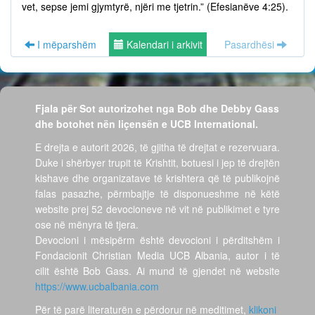
vet, sepse jemi gjymtyrë, njëri me tjetrin.” (Efesianëve 4:25).
I mëparshëm
Kalendari i arkivit
Pasardhësi
Fjala për Sot autorizohet nga Bob dhe Debby Gass
dhe botohet nën liçensën e UCB International.
E drejta e autorit 2026, të gjitha të drejtat e rezervuara.
Duke i shërbyer trupit të Krishtit, botuesi i jep të drejtën
kishave dhe organizatave të krishtera që të publikojnë
falas pasazhe, përmbajtje të disponueshme në këtë
website prej 52 devocioneve në vit në publikimet e tyre
ose në mënyra të tjera.
Devocioni i mësipërm është devocioni i përditshëm i
Fondacionit Christian Media UCB Albania, autor i të
cilit është Bob Gass. Ai mund të gjendet në website
https://www.ucbalbania.com
Për të parë literaturën e përdorur në meditimet,
klikoni