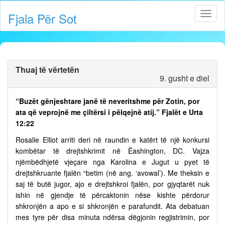
Fjala Për Sot
Thuaj të vërtetën
9. gusht e diel
“Buzët gënjeshtare janë të neveritshme për Zotin, por
ata që veprojnë me çiltërsi i pëlqejnë atij.” Fjalët e Urta
12:22
Rosalie Elliot arriti deri në raundin e katërt të një konkursi
kombëtar të drejtshkrimit në Ëashington, DC. Vajza
njëmbëdhjetë vjeçare nga Karolina e Jugut u pyet të
drejtshkruante fjalën “betim (në ang. ‘avowal’). Me theksin e
saj të butë jugor, ajo e drejtshkroi fjalën, por gjyqtarët nuk
ishin në gjendje të përcaktonin nëse kishte përdorur
shkronjën a apo e si shkronjën e parafundit. Ata debatuan
mes tyre për disa minuta ndërsa dëgjonin regjistrimin, por