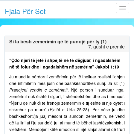
Fjala Për Sot
Si ta bësh zemërimin që të punojë për ty (1)
7. gusht e premte
“Çdo njeri të jetë i shpejtë në të dëgjuar, i ngadalshëm
në të folur dhe i ngadalshëm në zemërim” Jakobi 1:19
Ju mund ta përdorni zemërimin për të thelluar realisht lidhjen
dhe intimitetin mes jush dhe bashkëshortit/es suaj. Ja si: (1)
Pranojeni vendin e zemërimit
. Një person i sunduar nga
zemërimi nuk është i sigurt, i shëndetshëm dhe as i mençur.
“Njeriu që nuk di të frenojë zemërimin e tij është si një qytet i
shkrehur pa mure” (Fjalët e Urta 25:28). Por nëse ju dhe
bashkëshorti/ja juaj mësoni ta sundoni zemërimin, në vend
që ta lini ai t’ju sundojë ju, ai mund të bëhet jashtëzakonisht i
vlefshëm. Mendojeni këtë emocion si një sinjal alarmi që truri