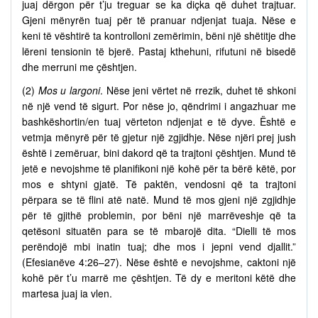
juaj dërgon për t’ju treguar se ka diçka që duhet trajtuar.
Gjeni mënyrën tuaj për të pranuar ndjenjat tuaja. Nëse e
keni të vështirë ta kontrolloni zemërimin, bëni një shëtitje dhe
lëreni tensionin të bjerë. Pastaj kthehuni, rifutuni në bisedë
dhe merruni me çështjen.
(2)
Mos u largoni
. Nëse jeni vërtet në rrezik, duhet të shkoni
në një vend të sigurt. Por nëse jo, qëndrimi i angazhuar me
bashkëshortin/en tuaj vërteton ndjenjat e të dyve. Është e
vetmja mënyrë për të gjetur një zgjidhje. Nëse njëri prej jush
është i zemëruar, bini dakord që ta trajtoni çështjen. Mund të
jetë e nevojshme të planifikoni një kohë për ta bërë këtë, por
mos e shtyni gjatë. Të paktën, vendosni që ta trajtoni
përpara se të flini atë natë. Mund të mos gjeni një zgjidhje
për të gjithë problemin, por bëni një marrëveshje që ta
qetësoni situatën para se të mbarojë dita. “Dielli të mos
perëndojë mbi inatin tuaj; dhe mos i jepni vend djallit.”
(Efesianëve 4:26–27). Nëse është e nevojshme, caktoni një
kohë për t’u marrë me çështjen. Të dy e meritoni këtë dhe
martesa juaj ia vlen.