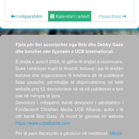
I mëparshëm
Kalendari i arkivit
Pasardhësi
Fjala për Sot autorizohet nga Bob dhe Debby Gass
dhe botohet nën liçensën e UCB International.
E drejta e autorit 2026, të gjitha të drejtat e rezervuara.
Duke i shërbyer trupit të Krishtit, botuesi i jep të drejtën
kishave dhe organizatave të krishtera që të publikojnë
falas pasazhe, përmbajtje të disponueshme në këtë
website prej 52 devocioneve në vit në publikimet e tyre
ose në mënyra të tjera.
Devocioni i mësipërm është devocioni i përditshëm i
Fondacionit Christian Media UCB Albania, autor i të
cilit është Bob Gass. Ai mund të gjendet në website
https://www.ucbalbania.com
Për të parë literaturën e përdorur në meditimet,
klikoni