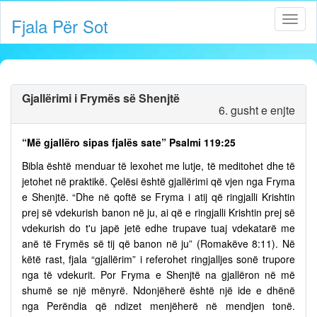
Fjala Për Sot
Gjallërimi i Frymës së Shenjtë
6. gusht e enjte
“Më gjallëro sipas fjalës sate” Psalmi 119:25
Bibla është menduar të lexohet me lutje, të meditohet dhe të
jetohet në praktikë. Çelësi është gjallërimi që vjen nga Fryma
e Shenjtë. “Dhe në qoftë se Fryma i atij që ringjalli Krishtin
prej së vdekurish banon në ju, ai që e ringjalli Krishtin prej së
vdekurish do t'u japë jetë edhe trupave tuaj vdekatarë me
anë të Frymës së tij që banon në ju” (Romakëve 8:11). Në
këtë rast, fjala “gjallërim” i referohet ringjalljes sonë trupore
nga të vdekurit. Por Fryma e Shenjtë na gjallëron në më
shumë se një mënyrë. Ndonjëherë është një ide e dhënë
nga Perëndia që ndizet menjëherë në mendjen tonë.