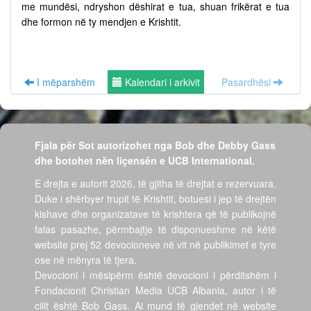
me mundësi, ndryshon dëshirat e tua, shuan frikërat e tua
dhe formon në ty mendjen e Krishtit.
I mëparshëm
Kalendari i arkivit
Pasardhësi
Fjala për Sot autorizohet nga Bob dhe Debby Gass
dhe botohet nën liçensën e UCB International.
E drejta e autorit 2026, të gjitha të drejtat e rezervuara.
Duke i shërbyer trupit të Krishtit, botuesi i jep të drejtën
kishave dhe organizatave të krishtera që të publikojnë
falas pasazhe, përmbajtje të disponueshme në këtë
website prej 52 devocioneve në vit në publikimet e tyre
ose në mënyra të tjera.
Devocioni i mësipërm është devocioni i përditshëm i
Fondacionit Christian Media UCB Albania, autor i të
cilit është Bob Gass. Ai mund të gjendet në website