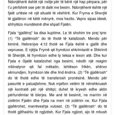
Ndonjëherë është një nxitje për të bërë një hap përpara, për
t’u përfshirë ose për të dalë me besim. Ndonjëherë është një
fjalë urtësie në një situatë të vështirë. Kur Fryma e Shenjtë
të gjallëron në këtë mënyrë, mos hezito. Vepro sipas idesë,
shfrytëzo mundësinë dhe shpall Fjalën.
Fjala “gjallëroj” ka disa kuptime. Le të shohim tre prej tyre:
(1) “Të gjallërosh” do të thotë të katalizosh. Mendo për
kiminë. Hebrenjve 4:12 thotë se Fjala është e gjallë dhe
vepruese. E njëjta Frymë që frymëzoi shkrimtarët e Shkrimit
të Shenjtë, të frymëzon edhe ty teksa e lexon atë. Dhe kur
Fjala e Gjallë katalizohet nga besimi, ndodh një reagim
mbinatyror që fal mëkatin, lehtëson frikën, shëron
sëmundjen, frymëzon ide dhe lind ëndrra. (2) “Të gjallërosh”
do të thotë edhe të transferosh pronësinë. Mendo për
pasuritë e paluajtshme. Nuk mjafton vetëm të nënshkruash
një kontratë për një shtëpi; duhet të kryesh edhe aktin
përfundimtar të blerjes. Me anë të besimit, ne marrim në
zotërim Fjalën dhe Fjala na merr në zotërim ne. Kur Fjala
gjallërohet, marrëveshja vuloset. (3) “Të gjallërosh” do të
thotë gjithashtu të ngjizësh. Kur Fjala ngjizet, ajo të mbush