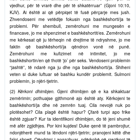
vjedhur, për të vrarë dhe për të shkatërruar” (Gjoni 10:10,
KJV). Ai është ai që përpiqet të fusë përçarje mes jush.
Zhvendoseni me vetëdije fokusin nga bashkëshorti/ja te
problemi. Për shembull, zemërohuni me mungesën e
financave, jo me shpenzimet e bashkëshortit/es. Zemërohuni
me kërkesat që ju tërheqin në drejtime të ndryshme, jo me
faktin që bashkëshorti/ja qëndron vonë në punë.
Zemërohuni me kufizimet në intimitet, jo me
bashkëshortin/en që thotë ‘jo’ për seks. Vendoseni problemin
“jashtë”, të ndarë nga ju dhe nga bashkëshorti/ja. Shiheni
veten si duke luftuar së bashku kundër problemit. Sulmoni
problemin, jo njëri-tjetrin.
(2)
Kërkoni dhimbjen.
Gjeni dhimbjen që e ka shkaktuar
zemërimin; pothuajse gjithmonë ajo është aty. Kërkojeni te
bashkëshorti/ja dhe në zemrën tuaj. Cila nevojë nuk po
plotësohet? Cila plagë është hapur? Çfarë turpi apo frike
është zgjuar? Kur ta identifikoni dhimbjen, do të jeni shumë
më afër zgjidhjes. Por kini kujdes! Duke qenë të pambrojtur,
ndonjëherë mund ta lëndoni njëri-tjetrin; pranojeni këtë dhe
falni shpejt. Qëndrimi i angazhuar, ndërkohë që rrezikoni të