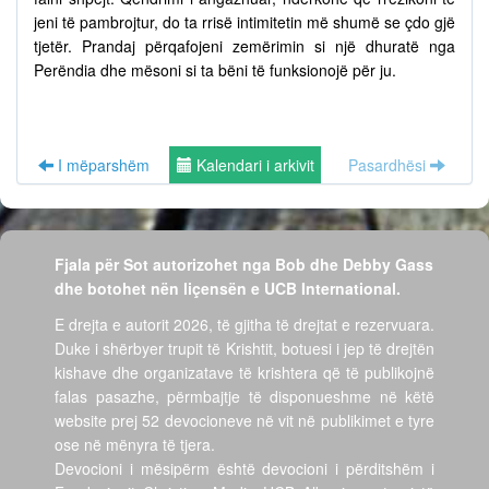
jeni të pambrojtur, do ta rrisë intimitetin më shumë se çdo gjë
tjetër. Prandaj përqafojeni zemërimin si një dhuratë nga
Perëndia dhe mësoni si ta bëni të funksionojë për ju.
I mëparshëm
Kalendari i arkivit
Pasardhësi
Fjala për Sot autorizohet nga Bob dhe Debby Gass
dhe botohet nën liçensën e UCB International.
E drejta e autorit 2026, të gjitha të drejtat e rezervuara.
Duke i shërbyer trupit të Krishtit, botuesi i jep të drejtën
kishave dhe organizatave të krishtera që të publikojnë
falas pasazhe, përmbajtje të disponueshme në këtë
website prej 52 devocioneve në vit në publikimet e tyre
ose në mënyra të tjera.
Devocioni i mësipërm është devocioni i përditshëm i