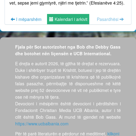
vet, sepse jemi gjymtyrë, njëri me tjetrin.” (Efesianëve 4:25).
I mëparshëm
Kalendari i arkivit
Pasardhësi
Fjala për Sot autorizohet nga Bob dhe Debby Gass
dhe botohet nën liçensën e UCB International.
E drejta e autorit 2026, të gjitha të drejtat e rezervuara.
Duke i shërbyer trupit të Krishtit, botuesi i jep të drejtën
kishave dhe organizatave të krishtera që të publikojnë
falas pasazhe, përmbajtje të disponueshme në këtë
website prej 52 devocioneve në vit në publikimet e tyre
ose në mënyra të tjera.
Devocioni i mësipërm është devocioni i përditshëm i
Fondacionit Christian Media UCB Albania, autor i të
cilit është Bob Gass. Ai mund të gjendet në website
https://www.ucbalbania.com
Për të parë literaturën e përdorur në meditimet,
klikoni