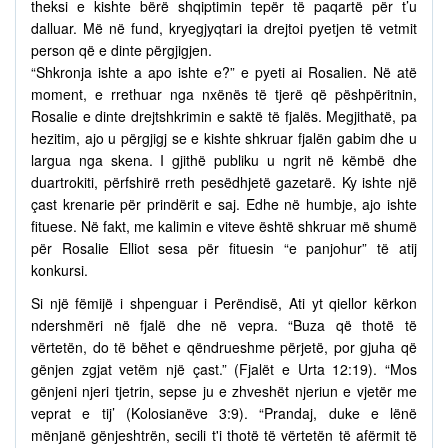
theksi e kishte bërë shqiptimin tepër të paqartë për t’u
dalluar. Më në fund, kryegjyqtari ia drejtoi pyetjen të vetmit
person që e dinte përgjigjen.
“Shkronja ishte a apo ishte e?” e pyeti ai Rosalien. Në atë
moment, e rrethuar nga nxënës të tjerë që pëshpëritnin,
Rosalie e dinte drejtshkrimin e saktë të fjalës. Megjithatë, pa
hezitim, ajo u përgjigj se e kishte shkruar fjalën gabim dhe u
largua nga skena. I gjithë publiku u ngrit në këmbë dhe
duartrokiti, përfshirë rreth pesëdhjetë gazetarë. Ky ishte një
çast krenarie për prindërit e saj. Edhe në humbje, ajo ishte
fituese. Në fakt, me kalimin e viteve është shkruar më shumë
për Rosalie Elliot sesa për fituesin “e panjohur” të atij
konkursi.
Si një fëmijë i shpenguar i Perëndisë, Ati yt qiellor kërkon
ndershmëri në fjalë dhe në vepra. “Buza që thotë të
vërtetën, do të bëhet e qëndrueshme përjetë, por gjuha që
gënjen zgjat vetëm një çast.” (Fjalët e Urta 12:19). “Mos
gënjeni njeri tjetrin, sepse ju e zhveshët njeriun e vjetër me
veprat e tij’ (Kolosianëve 3:9). “Prandaj, duke e lënë
mënjanë gënjeshtrën, secili t'i thotë të vërtetën të afërmit të