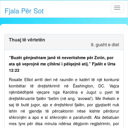
Fjala Për Sot
Thuaj të vërtetën
9. gusht e diel
“Buzët gënjeshtare janë të neveritshme për Zotin, por
ata që veprojnë me çiltërsi i pëlqejnë atij.” Fjalët e Urta
12:22
Rosalie Elliot arriti deri në raundin e katërt të një konkursi
kombëtar të drejtshkrimit në Ëashington, DC. Vajza
njëmbëdhjetë vjeçare nga Karolina e Jugut u pyet të
drejtshkruante fjalën “betim (në ang. ‘avowal’). Me theksin e
saj të butë jugor, ajo e drejtshkroi fjalën, por gjyqtarët nuk
ishin në gjendje të përcaktonin nëse kishte përdorur
shkronjën a apo e si shkronjën e parafundit. Ata debatuan
mes tyre për disa minuta ndërsa dëgjonin regjistrimin, por