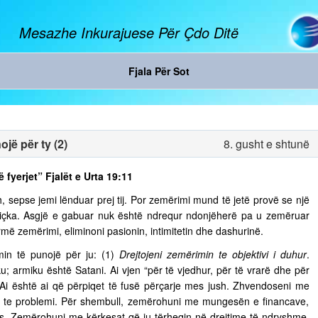
Mesazhe Inkurajuese Për Çdo Ditë
Fjala Për Sot
jë për ty (2)
8. gusht e shtunë
ë fyerjet” Fjalët e Urta 19:11
, sepse jemi lënduar prej tij. Por zemërimi mund të jetë provë se një
diçka. Asgjë e gabuar nuk është ndrequr ndonjëherë pa u zemëruar
rmë zemërimi, eliminoni pasionin, intimitetin dhe dashurinë.
in të punojë për ju: (1)
Drejtojeni zemërimin te objektivi i duhur
.
u; armiku është Satani. Ai vjen “për të vjedhur, për të vrarë dhe për
. Ai është ai që përpiqet të fusë përçarje mes jush. Zhvendoseni me
ja te problemi. Për shembull, zemërohuni me mungesën e financave,
s. Zemërohuni me kërkesat që ju tërheqin në drejtime të ndryshme,