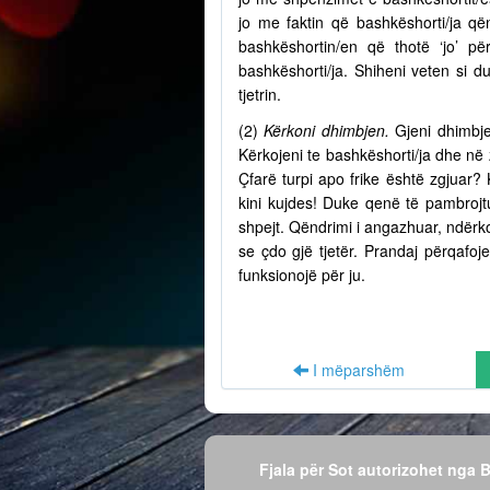
jo me faktin që bashkëshorti/ja q
bashkëshortin/en që thotë ‘jo’ p
bashkëshorti/ja. Shiheni veten si d
tjetrin.
(2)
Kërkoni dhimbjen.
Gjeni dhimbje
Kërkojeni te bashkëshorti/ja dhe në
Çfarë turpi apo frike është zgjuar? 
kini kujdes! Duke qenë të pambrojtu
shpejt. Qëndrimi i angazhuar, ndërko
se çdo gjë tjetër. Prandaj përqafo
funksionojë për ju.
I mëparshëm
Fjala për Sot autorizohet nga