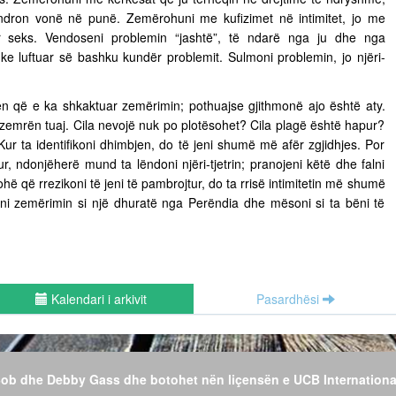
ëndron vonë në punë. Zemërohuni me kufizimet në intimitet, jo me
ër seks. Vendoseni problemin “jashtë”, të ndarë nga ju dhe nga
uke luftuar së bashku kundër problemit. Sulmoni problemin, jo njëri-
n që e ka shkaktuar zemërimin; pothuajse gjithmonë ajo është aty.
 zemrën tuaj. Cila nevojë nuk po plotësohet? Cila plagë është hapur?
Kur ta identifikoni dhimbjen, do të jeni shumë më afër zgjidhjes. Por
r, ndonjëherë mund ta lëndoni njëri-tjetrin; pranojeni këtë dhe falni
hë që rrezikoni të jeni të pambrojtur, do ta rrisë intimitetin më shumë
jeni zemërimin si një dhuratë nga Perëndia dhe mësoni si ta bëni të
Kalendari i arkivit
Pasardhësi
 Bob dhe Debby Gass dhe botohet nën liçensën e UCB Internationa