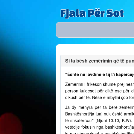
Fjala Për Sot
Si ta bësh zemërimin që të puno
“Është në lavdinë e tij t'i kapërcej
Zemërimi i frikëson shumë prej nesh
person kujdeset për dikë ose për 
dikush për të. Nëse e mbyllni çdo fo
Ja dy mënyra për ta bërë zemërim
Bashkëshorti/ja juaj nuk është armik
të shkatërruar” (Gjoni 10:10, KJV)
vetëdije fokusin nga bashkëshorti/
jo me shpenzimet e bashkëshortit/e