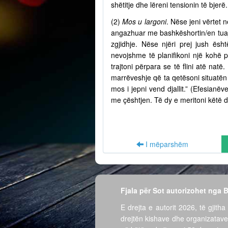
shëtitje dhe lëreni tensionin të bjer
(2)
Mos u largoni
. Nëse jeni vërtet n
angazhuar me bashkëshortin/en tuaj 
zgjidhje. Nëse njëri prej jush ësh
nevojshme të planifikoni një kohë 
trajtoni përpara se të flini atë nat
marrëveshje që ta qetësoni situatën 
mos i jepni vend djallit.” (Efesian
me çështjen. Të dy e meritoni këtë d
I mëparshëm
Fjala për Sot autorizohet nga
E drejta e autorit 2026, të gjitha 
drejtën kishave dhe organizatave