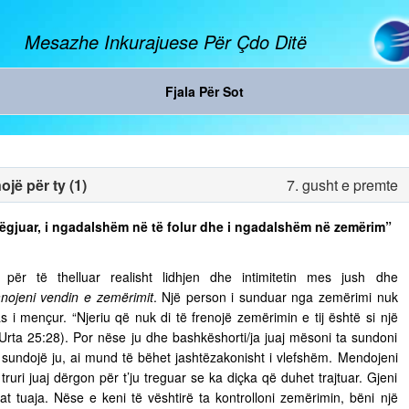
Mesazhe Inkurajuese Për Çdo Ditë
Fjala Për Sot
jë për ty (1)
7. gusht e premte
ë dëgjuar, i ngadalshëm në të folur dhe i ngadalshëm në zemërim”
ër të thelluar realisht lidhjen dhe intimitetin mes jush dhe
nojeni vendin e zemërimit
. Një person i sunduar nga zemërimi nuk
s i mençur. “Njeriu që nuk di të frenojë zemërimin e tij është si një
 Urta 25:28). Por nëse ju dhe bashkëshorti/ja juaj mësoni ta sundoni
ju sundojë ju, ai mund të bëhet jashtëzakonisht i vlefshëm. Mendojeni
truri juaj dërgon për t’ju treguar se ka diçka që duhet trajtuar. Gjeni
t tuaja. Nëse e keni të vështirë ta kontrolloni zemërimin, bëni një