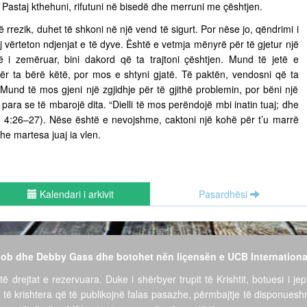
ë. Pastaj kthehuni, rifutuni në bisedë dhe merruni me çështjen.
ë rrezik, duhet të shkoni në një vend të sigurt. Por nëse jo, qëndrimi i
vërteton ndjenjat e të dyve. Është e vetmja mënyrë për të gjetur një
të i zemëruar, bini dakord që ta trajtoni çështjen. Mund të jetë e
për ta bërë këtë, por mos e shtyni gjatë. Të paktën, vendosni që ta
ë. Mund të mos gjeni një zgjidhje për të gjithë problemin, por bëni një
para se të mbarojë dita. “Dielli të mos perëndojë mbi inatin tuaj; dhe
ëve 4:26–27). Nëse është e nevojshme, caktoni një kohë për t’u marrë
he martesa juaj ia vlen.
Kalendari i arkivit
Pasardhësi
 Bob dhe Debby Gass dhe botohet nën liçensën e UCB Internationa
të drejtat e rezervuara. Duke i shërbyer trupit të Krishtit, botuesi i jep
 të krishtera që të publikojnë falas pasazhe, përmbajtje të disponues