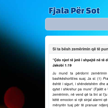
Fjala Për Sot
Si ta bësh zemërimin që të puno
“Çdo njeri të jetë i shpejtë në t
Jakobi 1:19
Ju mund ta përdorni zemërimin p
bashkëshortit/es suaj. Ja si: (1)
Pra
është i sigurt, i shëndetshëm dhe a
qytet i shkrehur pa mure” (Fjalët e
zemërimin, në vend që ta lini ai t’
këtë emocion si një sinjal alarmi që 
mënyrën tuaj për të pranuar ndjenja