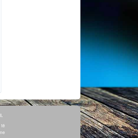
l.
 të
hme