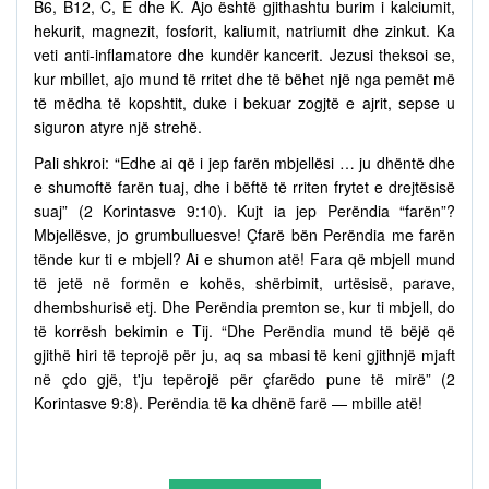
B6, B12, C, E dhe K. Ajo është gjithashtu burim i kalciumit,
hekurit, magnezit, fosforit, kaliumit, natriumit dhe zinkut. Ka
veti anti-inflamatore dhe kundër kancerit. Jezusi theksoi se,
kur mbillet, ajo mund të rritet dhe të bëhet një nga pemët më
të mëdha të kopshtit, duke i bekuar zogjtë e ajrit, sepse u
siguron atyre një strehë.
Pali shkroi: “Edhe ai që i jep farën mbjellësi … ju dhëntë dhe
e shumoftë farën tuaj, dhe i bëftë të rriten frytet e drejtësisë
suaj” (2 Korintasve 9:10). Kujt ia jep Perëndia “farën”?
Mbjellësve, jo grumbulluesve! Çfarë bën Perëndia me farën
tënde kur ti e mbjell? Ai e shumon atë! Fara që mbjell mund
të jetë në formën e kohës, shërbimit, urtësisë, parave,
dhembshurisë etj. Dhe Perëndia premton se, kur ti mbjell, do
të korrësh bekimin e Tij. “Dhe Perëndia mund të bëjë që
gjithë hiri të teprojë për ju, aq sa mbasi të keni gjithnjë mjaft
në çdo gjë, t'ju tepërojë për çfarëdo pune të mirë” (2
Korintasve 9:8). Perëndia të ka dhënë farë — mbille atë!