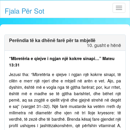
Fjala Për Sot
Perëndia të ka dhënë farë për ta mbjellë
10. gusht e hënë
“Mbretëria e qiejve i ngjan një kokrre sinapi…” Mateu
13:31
Jezusi tha: “Mbretëria e qiejve i ngjan një kokrre sinapi, të
cilën e merr një njeri dhe e mbjell në arën e vet. Ajo, pa
dyshim, është më e vogla nga të gjitha farërat; por, kur rritet,
është më e madhe se të gjitha barishtet, dhe bëhet një
pemë, aq sa zogjtë e qiellit vijnë dhe gjejnë strehë në degët
e saj” (vargjet 31–32). Një farë mustarde ka vetëm rreth dy
milimetra në diametër dhe vjen në tri lloje kryesore: të
verdhë, të zezë dhe të bardhë. Brenda kësaj fare gjendet një
profil ushqyes i jashtëzakonshëm, që përfshin vitaminat A,