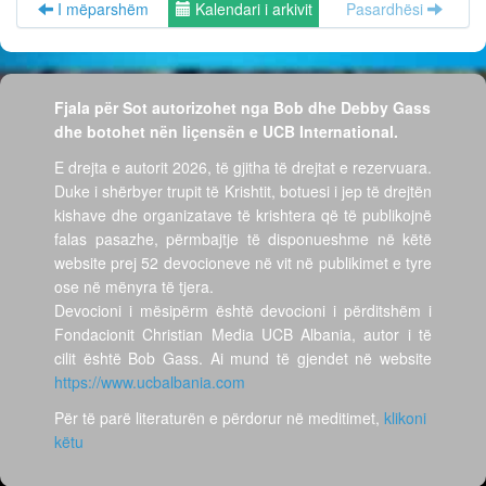
I mëparshëm
Kalendari i arkivit
Pasardhësi
Fjala për Sot autorizohet nga Bob dhe Debby Gass
dhe botohet nën liçensën e UCB International.
E drejta e autorit 2026, të gjitha të drejtat e rezervuara.
Duke i shërbyer trupit të Krishtit, botuesi i jep të drejtën
kishave dhe organizatave të krishtera që të publikojnë
falas pasazhe, përmbajtje të disponueshme në këtë
website prej 52 devocioneve në vit në publikimet e tyre
ose në mënyra të tjera.
Devocioni i mësipërm është devocioni i përditshëm i
Fondacionit Christian Media UCB Albania, autor i të
cilit është Bob Gass. Ai mund të gjendet në website
https://www.ucbalbania.com
Për të parë literaturën e përdorur në meditimet,
klikoni
këtu