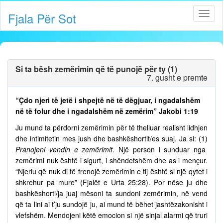
Fjala Për Sot
Si ta bësh zemërimin që të punojë për ty (1)
7. gusht e premte
“Çdo njeri të jetë i shpejtë në të dëgjuar, i ngadalshëm
në të folur dhe i ngadalshëm në zemërim” Jakobi 1:19
Ju mund ta përdorni zemërimin për të thelluar realisht lidhjen
dhe intimitetin mes jush dhe bashkëshortit/es suaj. Ja si: (1)
Pranojeni vendin e zemërimit
. Një person i sunduar nga
zemërimi nuk është i sigurt, i shëndetshëm dhe as i mençur.
“Njeriu që nuk di të frenojë zemërimin e tij është si një qytet i
shkrehur pa mure” (Fjalët e Urta 25:28). Por nëse ju dhe
bashkëshorti/ja juaj mësoni ta sundoni zemërimin, në vend
që ta lini ai t’ju sundojë ju, ai mund të bëhet jashtëzakonisht i
vlefshëm. Mendojeni këtë emocion si një sinjal alarmi që truri