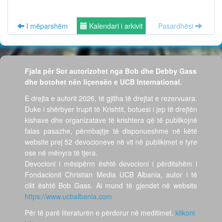
I mëparshëm
Kalendari i arkivit
Pasardhësi
Fjala për Sot autorizohet nga Bob dhe Debby Gass
dhe botohet nën liçensën e UCB International.
E drejta e autorit 2026, të gjitha të drejtat e rezervuara.
Duke i shërbyer trupit të Krishtit, botuesi i jep të drejtën
kishave dhe organizatave të krishtera që të publikojnë
falas pasazhe, përmbajtje të disponueshme në këtë
website prej 52 devocioneve në vit në publikimet e tyre
ose në mënyra të tjera.
Devocioni i mësipërm është devocioni i përditshëm i
Fondacionit Christian Media UCB Albania, autor i të
cilit është Bob Gass. Ai mund të gjendet në website
https://www.ucbalbania.com
Për të parë literaturën e përdorur në meditimet,
klikoni