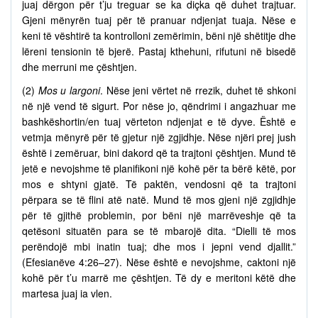
juaj dërgon për t’ju treguar se ka diçka që duhet trajtuar.
Gjeni mënyrën tuaj për të pranuar ndjenjat tuaja. Nëse e
keni të vështirë ta kontrolloni zemërimin, bëni një shëtitje dhe
lëreni tensionin të bjerë. Pastaj kthehuni, rifutuni në bisedë
dhe merruni me çështjen.
(2)
Mos u largoni
. Nëse jeni vërtet në rrezik, duhet të shkoni
në një vend të sigurt. Por nëse jo, qëndrimi i angazhuar me
bashkëshortin/en tuaj vërteton ndjenjat e të dyve. Është e
vetmja mënyrë për të gjetur një zgjidhje. Nëse njëri prej jush
është i zemëruar, bini dakord që ta trajtoni çështjen. Mund të
jetë e nevojshme të planifikoni një kohë për ta bërë këtë, por
mos e shtyni gjatë. Të paktën, vendosni që ta trajtoni
përpara se të flini atë natë. Mund të mos gjeni një zgjidhje
për të gjithë problemin, por bëni një marrëveshje që ta
qetësoni situatën para se të mbarojë dita. “Dielli të mos
perëndojë mbi inatin tuaj; dhe mos i jepni vend djallit.”
(Efesianëve 4:26–27). Nëse është e nevojshme, caktoni një
kohë për t’u marrë me çështjen. Të dy e meritoni këtë dhe
martesa juaj ia vlen.