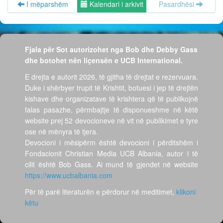
I mëparshëm
Kalendari i arkivit
Pasardhësi
Fjala për Sot autorizohet nga Bob dhe Debby Gass
dhe botohet nën liçensën e UCB International.
E drejta e autorit 2026, të gjitha të drejtat e rezervuara.
Duke i shërbyer trupit të Krishtit, botuesi i jep të drejtën
kishave dhe organizatave të krishtera që të publikojnë
falas pasazhe, përmbajtje të disponueshme në këtë
website prej 52 devocioneve në vit në publikimet e tyre
ose në mënyra të tjera.
Devocioni i mësipërm është devocioni i përditshëm i
Fondacionit Christian Media UCB Albania, autor i të
cilit është Bob Gass. Ai mund të gjendet në website
https://www.ucbalbania.com
Për të parë literaturën e përdorur në meditimet,
klikoni
këtu