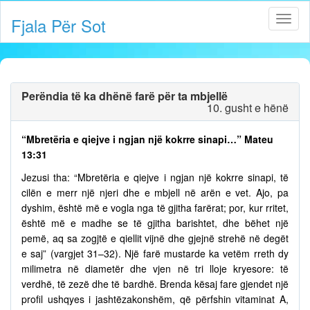
Fjala Për Sot
Perëndia të ka dhënë farë për ta mbjellë
10. gusht e hënë
“Mbretëria e qiejve i ngjan një kokrre sinapi…” Mateu
13:31
Jezusi tha: “Mbretëria e qiejve i ngjan një kokrre sinapi, të
cilën e merr një njeri dhe e mbjell në arën e vet. Ajo, pa
dyshim, është më e vogla nga të gjitha farërat; por, kur rritet,
është më e madhe se të gjitha barishtet, dhe bëhet një
pemë, aq sa zogjtë e qiellit vijnë dhe gjejnë strehë në degët
e saj” (vargjet 31–32). Një farë mustarde ka vetëm rreth dy
milimetra në diametër dhe vjen në tri lloje kryesore: të
verdhë, të zezë dhe të bardhë. Brenda kësaj fare gjendet një
profil ushqyes i jashtëzakonshëm, që përfshin vitaminat A,