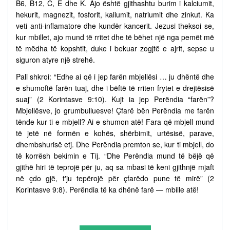
B6, B12, C, E dhe K. Ajo është gjithashtu burim i kalciumit,
hekurit, magnezit, fosforit, kaliumit, natriumit dhe zinkut. Ka
veti anti-inflamatore dhe kundër kancerit. Jezusi theksoi se,
kur mbillet, ajo mund të rritet dhe të bëhet një nga pemët më
të mëdha të kopshtit, duke i bekuar zogjtë e ajrit, sepse u
siguron atyre një strehë.
Pali shkroi: “Edhe ai që i jep farën mbjellësi … ju dhëntë dhe
e shumoftë farën tuaj, dhe i bëftë të rriten frytet e drejtësisë
suaj” (2 Korintasve 9:10). Kujt ia jep Perëndia “farën”?
Mbjellësve, jo grumbulluesve! Çfarë bën Perëndia me farën
tënde kur ti e mbjell? Ai e shumon atë! Fara që mbjell mund
të jetë në formën e kohës, shërbimit, urtësisë, parave,
dhembshurisë etj. Dhe Perëndia premton se, kur ti mbjell, do
të korrësh bekimin e Tij. “Dhe Perëndia mund të bëjë që
gjithë hiri të teprojë për ju, aq sa mbasi të keni gjithnjë mjaft
në çdo gjë, t'ju tepërojë për çfarëdo pune të mirë” (2
Korintasve 9:8). Perëndia të ka dhënë farë — mbille atë!