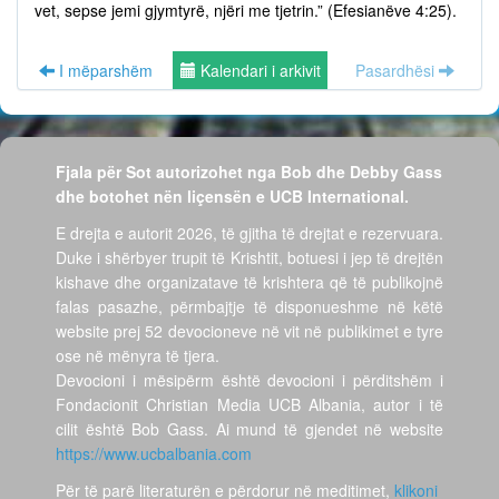
vet, sepse jemi gjymtyrë, njëri me tjetrin.” (Efesianëve 4:25).
I mëparshëm
Kalendari i arkivit
Pasardhësi
Fjala për Sot autorizohet nga Bob dhe Debby Gass
dhe botohet nën liçensën e UCB International.
E drejta e autorit 2026, të gjitha të drejtat e rezervuara.
Duke i shërbyer trupit të Krishtit, botuesi i jep të drejtën
kishave dhe organizatave të krishtera që të publikojnë
falas pasazhe, përmbajtje të disponueshme në këtë
website prej 52 devocioneve në vit në publikimet e tyre
ose në mënyra të tjera.
Devocioni i mësipërm është devocioni i përditshëm i
Fondacionit Christian Media UCB Albania, autor i të
cilit është Bob Gass. Ai mund të gjendet në website
https://www.ucbalbania.com
Për të parë literaturën e përdorur në meditimet,
klikoni