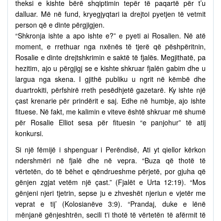
theksi e kishte bërë shqiptimin tepër të paqartë për t’u
dalluar. Më në fund, kryegjyqtari ia drejtoi pyetjen të vetmit
person që e dinte përgjigjen.
“Shkronja ishte a apo ishte e?” e pyeti ai Rosalien. Në atë
moment, e rrethuar nga nxënës të tjerë që pëshpëritnin,
Rosalie e dinte drejtshkrimin e saktë të fjalës. Megjithatë, pa
hezitim, ajo u përgjigj se e kishte shkruar fjalën gabim dhe u
largua nga skena. I gjithë publiku u ngrit në këmbë dhe
duartrokiti, përfshirë rreth pesëdhjetë gazetarë. Ky ishte një
çast krenarie për prindërit e saj. Edhe në humbje, ajo ishte
fituese. Në fakt, me kalimin e viteve është shkruar më shumë
për Rosalie Elliot sesa për fituesin “e panjohur” të atij
konkursi.
Si një fëmijë i shpenguar i Perëndisë, Ati yt qiellor kërkon
ndershmëri në fjalë dhe në vepra. “Buza që thotë të
vërtetën, do të bëhet e qëndrueshme përjetë, por gjuha që
gënjen zgjat vetëm një çast.” (Fjalët e Urta 12:19). “Mos
gënjeni njeri tjetrin, sepse ju e zhveshët njeriun e vjetër me
veprat e tij’ (Kolosianëve 3:9). “Prandaj, duke e lënë
mënjanë gënjeshtrën, secili t'i thotë të vërtetën të afërmit të