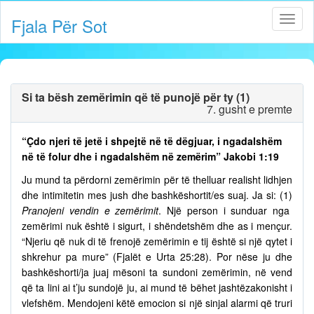
Fjala Për Sot
Si ta bësh zemërimin që të punojë për ty (1)
7. gusht e premte
“Çdo njeri të jetë i shpejtë në të dëgjuar, i ngadalshëm
në të folur dhe i ngadalshëm në zemërim” Jakobi 1:19
Ju mund ta përdorni zemërimin për të thelluar realisht lidhjen
dhe intimitetin mes jush dhe bashkëshortit/es suaj. Ja si: (1)
Pranojeni vendin e zemërimit
. Një person i sunduar nga
zemërimi nuk është i sigurt, i shëndetshëm dhe as i mençur.
“Njeriu që nuk di të frenojë zemërimin e tij është si një qytet i
shkrehur pa mure” (Fjalët e Urta 25:28). Por nëse ju dhe
bashkëshorti/ja juaj mësoni ta sundoni zemërimin, në vend
që ta lini ai t’ju sundojë ju, ai mund të bëhet jashtëzakonisht i
vlefshëm. Mendojeni këtë emocion si një sinjal alarmi që truri