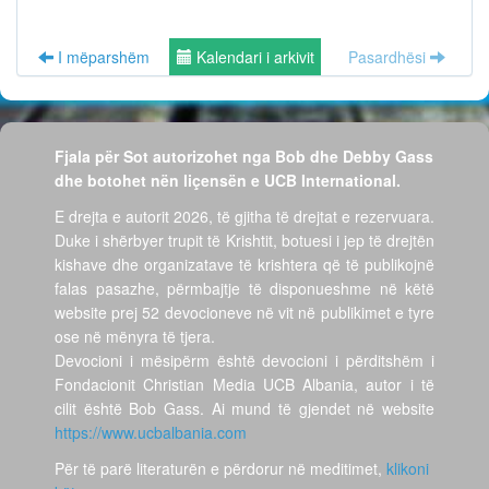
I mëparshëm
Kalendari i arkivit
Pasardhësi
Fjala për Sot autorizohet nga Bob dhe Debby Gass
dhe botohet nën liçensën e UCB International.
E drejta e autorit 2026, të gjitha të drejtat e rezervuara.
Duke i shërbyer trupit të Krishtit, botuesi i jep të drejtën
kishave dhe organizatave të krishtera që të publikojnë
falas pasazhe, përmbajtje të disponueshme në këtë
website prej 52 devocioneve në vit në publikimet e tyre
ose në mënyra të tjera.
Devocioni i mësipërm është devocioni i përditshëm i
Fondacionit Christian Media UCB Albania, autor i të
cilit është Bob Gass. Ai mund të gjendet në website
https://www.ucbalbania.com
Për të parë literaturën e përdorur në meditimet,
klikoni