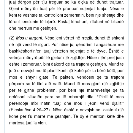
juaj dërgon për t’ju treguar se ka diçka që duhet trajtuar.
Gjeni mënyrën tuaj për të pranuar ndjenjat tuaja. Nëse e
keni të vështirë ta kontrolloni zemërimin, bëni një shëtitje dhe
lëreni tensionin të bjerë. Pastaj kthehuni, rifutuni në bisedë
dhe merruni me çështjen.
(2)
Mos u largoni
. Nëse jeni vërtet në rrezik, duhet të shkoni
në një vend të sigurt. Por nëse jo, qëndrimi i angazhuar me
bashkëshortin/en tuaj vërteton ndjenjat e të dyve. Është e
vetmja mënyrë për të gjetur një zgjidhje. Nëse njëri prej jush
është i zemëruar, bini dakord që ta trajtoni çështjen. Mund të
jetë e nevojshme të planifikoni një kohë për ta bërë këtë, por
mos e shtyni gjatë. Të paktën, vendosni që ta trajtoni
përpara se të flini atë natë. Mund të mos gjeni një zgjidhje
për të gjithë problemin, por bëni një marrëveshje që ta
qetësoni situatën para se të mbarojë dita. “Dielli të mos
perëndojë mbi inatin tuaj; dhe mos i jepni vend djallit.”
(Efesianëve 4:26–27). Nëse është e nevojshme, caktoni një
kohë për t’u marrë me çështjen. Të dy e meritoni këtë dhe
martesa juaj ia vlen.