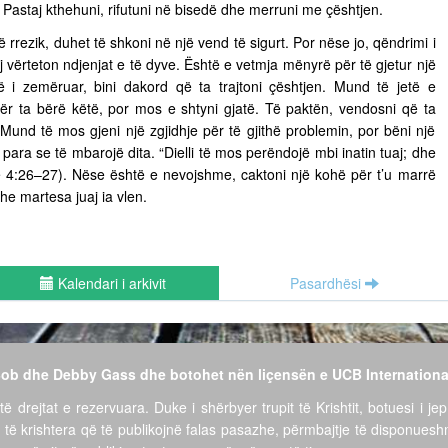
ë. Pastaj kthehuni, rifutuni në bisedë dhe merruni me çështjen.
ë rrezik, duhet të shkoni në një vend të sigurt. Por nëse jo, qëndrimi i
vërteton ndjenjat e të dyve. Është e vetmja mënyrë për të gjetur një
të i zemëruar, bini dakord që ta trajtoni çështjen. Mund të jetë e
për ta bërë këtë, por mos e shtyni gjatë. Të paktën, vendosni që ta
ë. Mund të mos gjeni një zgjidhje për të gjithë problemin, por bëni një
para se të mbarojë dita. “Dielli të mos perëndojë mbi inatin tuaj; dhe
ëve 4:26–27). Nëse është e nevojshme, caktoni një kohë për t’u marrë
he martesa juaj ia vlen.
Kalendari i arkivit
Pasardhësi
 Bob dhe Debby Gass dhe botohet nën liçensën e UCB Internationa
të drejtat e rezervuara. Duke i shërbyer trupit të Krishtit, botuesi i jep
 të krishtera që të publikojnë falas pasazhe, përmbajtje të disponues