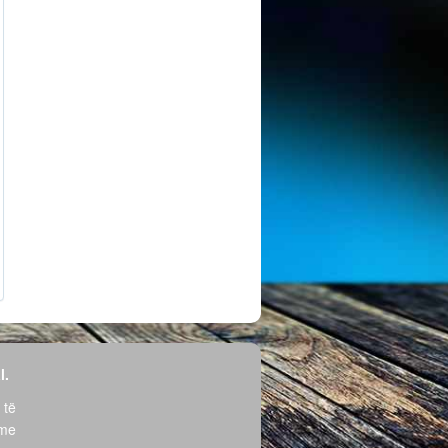
l.
 të
hme