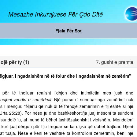
Mesazhe Inkurajuese Për Çdo Ditë
Fjala Për Sot
jë për ty (1)
7. gusht e premte
ë dëgjuar, i ngadalshëm në të folur dhe i ngadalshëm në zemërim”
ër të thelluar realisht lidhjen dhe intimitetin mes jush dhe
nojeni vendin e zemërimit
. Një person i sunduar nga zemërimi nuk
s i mençur. “Njeriu që nuk di të frenojë zemërimin e tij është si një
 Urta 25:28). Por nëse ju dhe bashkëshorti/ja juaj mësoni ta sundoni
ju sundojë ju, ai mund të bëhet jashtëzakonisht i vlefshëm. Mendojeni
truri juaj dërgon për t’ju treguar se ka diçka që duhet trajtuar. Gjeni
t tuaja. Nëse e keni të vështirë ta kontrolloni zemërimin, bëni një