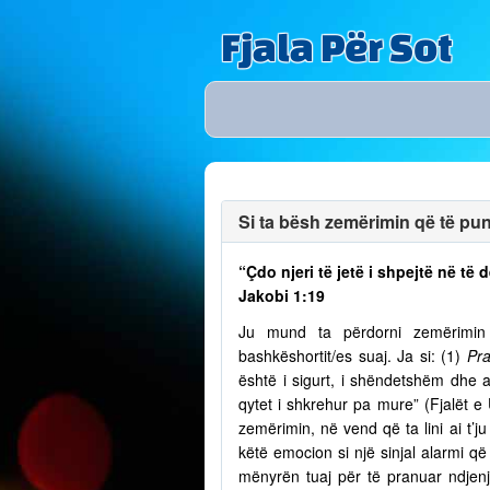
Fjala Për Sot
Si ta bësh zemërimin që të puno
“Çdo njeri të jetë i shpejtë në t
Jakobi 1:19
Ju mund ta përdorni zemërimin p
bashkëshortit/es suaj. Ja si: (1)
Pra
është i sigurt, i shëndetshëm dhe a
qytet i shkrehur pa mure” (Fjalët e
zemërimin, në vend që ta lini ai t’
këtë emocion si një sinjal alarmi që 
mënyrën tuaj për të pranuar ndjenja