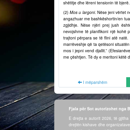
shëtitje dhe lëreni tensionin të bjer
(2)
Mos u largoni
. Nëse jeni vërtet n
angazhuar me bashkëshortin/en tuaj 
zgjidhje. Nëse njëri prej jush ësh
nevojshme të planifikoni një kohë 
trajtoni përpara se të flini atë nat
marrëveshje që ta qetësoni situatën 
mos i jepni vend djallit.” (Efesian
me çështjen. Të dy e meritoni këtë d
I mëparshëm
Fjala për Sot autorizohet nga
E drejta e autorit 2026, të gjitha 
drejtën kishave dhe organizatave