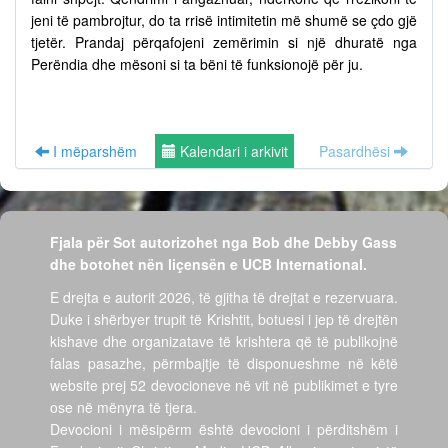
jeni të pambrojtur, do ta rrisë intimitetin më shumë se çdo gjë
tjetër. Prandaj përqafojeni zemërimin si një dhuratë nga
Perëndia dhe mësoni si ta bëni të funksionojë për ju.
I mëparshëm
Kalendari i arkivit
Pasardhësi
Fjala për Sot autorizohet nga Bob dhe Debby Gass
dhe botohet nën liçensën e UCB International.
E drejta e autorit 2026, të gjitha të drejtat e rezervuara.
Duke i shërbyer trupit të Krishtit, botuesi i jep të drejtën
kishave dhe organizatave të krishtera që të publikojnë
falas pasazhe, përmbajtje të disponueshme në këtë
website prej 52 devocioneve në vit në publikimet e tyre
ose në mënyra të tjera.
Devocioni i mësipërm është devocioni i përditshëm i