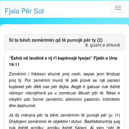
Fjala Për Sot
Si ta bësh zemërimin që të punojë për ty (2)
8. gusht e shtunë
“Është në lavdinë e tij t'i kapërcejë fyerjet” Fjalët e Urta
19:11
Zemërimi i frikëson shumë prej nesh, sepse jemi lënduar
prej tij. Por zemërimi mund të jetë provë se një person
kujdeset për dikë ose për diçka. Asgjë e gabuar nuk është
ndrequr ndonjëherë pa u zemëruar dikush për të. Nëse e
mbyllni çdo formë zemërimi, eliminoni pasionin, intimitetin
dhe dashurinë.
Ja dy mënyra për ta bërë zemërimin të punojë për ju: (1)
Drejtojeni zemërimin te objektivi i duhur
. Bashkëshorti/ja juaj
nuk është armiku; armiku është Satani. Ai vjen “për të