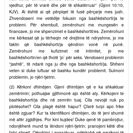
vjedhur, për të vrarë dhe për të shkatërruar” (Gjoni 10:10,
KJV). Ai është ai që përpiqet të fusë përçarje mes jush.
Zhvendoseni me vetëdije fokusin nga bashkëshorti/ja te
problemi. Për shembull, zemërohuni me mungesën e
financave, jo me shpenzimet e bashkëshortit/es. Zemërohuni
me kërkesat që ju tërheqin në drejtime të ndryshme, jo me
faktin që bashkëshorti/ja qëndron vonë në punë.
Zemërohuni me kufizimet në intimitet, jo me
bashkëshortin/en që thotë ‘jo’ për seks. Vendoseni problemin
“jashtë”, të ndarë nga ju dhe nga bashkëshorti/ja. Shiheni
veten si duke luftuar së bashku kundër problemit. Sulmoni
problemin, jo njëri-tjetrin.
(2)
Kërkoni dhimbjen.
Gjeni dhimbjen që e ka shkaktuar
zemërimin; pothuajse gjithmonë ajo është aty. Kërkojeni te
bashkëshorti/ja dhe në zemrën tuaj. Cila nevojë nuk po
plotësohet? Cila plagë është hapur? Çfarë turpi apo frike
është zgjuar? Kur ta identifikoni dhimbjen, do të jeni shumë
më afër zgjidhjes. Por kini kujdes! Duke qenë të pambrojtur,
ndonjëherë mund ta lëndoni njëri-tjetrin; pranojeni këtë dhe
falni shpejt. Qëndrimi i angazhuar, ndërkohë që rrezikoni të