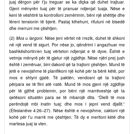
juaj dërgon për t’ju treguar se ka diçka që duhet trajtuar.
Gjeni mënyrën tuaj për të pranuar ndjenjat tuaja. Nëse e
keni të vështirë ta kontrolloni zemërimin, bëni një shëtitje dhe
lëreni tensionin të bjerë. Pastaj kthehuni, rifutuni në bisedë
dhe merruni me çështjen.
(2)
Mos u largoni
. Nëse jeni vërtet në rrezik, duhet të shkoni
në një vend të sigurt. Por nëse jo, qëndrimi i angazhuar me
bashkëshortin/en tuaj vërteton ndjenjat e të dyve. Është e
vetmja mënyrë për të gjetur një zgjidhje. Nëse njëri prej jush
është i zemëruar, bini dakord që ta trajtoni çështjen. Mund të
jetë e nevojshme të planifikoni një kohë për ta bërë këtë, por
mos e shtyni gjatë. Të paktën, vendosni që ta trajtoni
përpara se të flini atë natë. Mund të mos gjeni një zgjidhje
për të gjithë problemin, por bëni një marrëveshje që ta
qetësoni situatën para se të mbarojë dita. “Dielli të mos
perëndojë mbi inatin tuaj; dhe mos i jepni vend djallit.”
(Efesianëve 4:26–27). Nëse është e nevojshme, caktoni një
kohë për t’u marrë me çështjen. Të dy e meritoni këtë dhe
martesa juaj ia vlen.