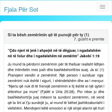
Fjala Për Sot
Si ta bësh zemërimin që të punojë për ty (1)
7. gusht e premte
“Çdo njeri të jetë i shpejtë në të dëgjuar, i ngadalshëm
në të folur dhe i ngadalshëm në zemërim” Jakobi 1:19
Ju mund ta përdorni zemërimin për të thelluar realisht lidhjen
dhe intimitetin mes jush dhe bashkëshortit/es suaj. Ja si: (1)
Pranojeni vendin e zemërimit
. Një person i sunduar nga
zemërimi nuk është i sigurt, i shëndetshëm dhe as i mençur.
“Njeriu që nuk di të frenojë zemërimin e tij është si një qytet i
shkrehur pa mure” (Fjalët e Urta 25:28). Por nëse ju dhe
bashkëshorti/ja juaj mësoni ta sundoni zemërimin, në vend
që ta lini ai t’ju sundojë ju, ai mund të bëhet jashtëzakonisht i
vlefshëm. Mendojeni këtë emocion si një sinjal alarmi që truri