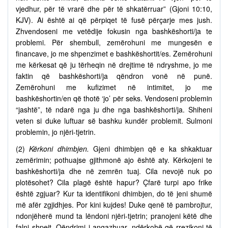
vjedhur, për të vrarë dhe për të shkatërruar” (Gjoni 10:10,
KJV). Ai është ai që përpiqet të fusë përçarje mes jush.
Zhvendoseni me vetëdije fokusin nga bashkëshorti/ja te
problemi. Për shembull, zemërohuni me mungesën e
financave, jo me shpenzimet e bashkëshortit/es. Zemërohuni
me kërkesat që ju tërheqin në drejtime të ndryshme, jo me
faktin që bashkëshorti/ja qëndron vonë në punë.
Zemërohuni me kufizimet në intimitet, jo me
bashkëshortin/en që thotë ‘jo’ për seks. Vendoseni problemin
“jashtë”, të ndarë nga ju dhe nga bashkëshorti/ja. Shiheni
veten si duke luftuar së bashku kundër problemit. Sulmoni
problemin, jo njëri-tjetrin.
(2)
Kërkoni dhimbjen.
Gjeni dhimbjen që e ka shkaktuar
zemërimin; pothuajse gjithmonë ajo është aty. Kërkojeni te
bashkëshorti/ja dhe në zemrën tuaj. Cila nevojë nuk po
plotësohet? Cila plagë është hapur? Çfarë turpi apo frike
është zgjuar? Kur ta identifikoni dhimbjen, do të jeni shumë
më afër zgjidhjes. Por kini kujdes! Duke qenë të pambrojtur,
ndonjëherë mund ta lëndoni njëri-tjetrin; pranojeni këtë dhe
falni shpejt. Qëndrimi i angazhuar, ndërkohë që rrezikoni të