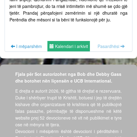
jeni të pambrojtur, do ta rrisë intimitetin më shumë se çdo gjë
tjetër. Prandaj përqafojeni zemërimin si një dhuratë nga
Perëndia dhe mësoni si ta bëni të funksionojë për ju.
I mëparshëm
Kalendari i arkivit
Pasardhësi
Fjala për Sot autorizohet nga Bob dhe Debby Gass
dhe botohet nën liçensën e UCB International.
E drejta e autorit 2026, të gjitha të drejtat e rezervuara.
Duke i shërbyer trupit të Krishtit, botuesi i jep të drejtën
kishave dhe organizatave të krishtera që të publikojnë
falas pasazhe, përmbajtje të disponueshme në këtë
website prej 52 devocioneve në vit në publikimet e tyre
ose në mënyra të tjera.
Devocioni i mësipërm është devocioni i përditshëm i