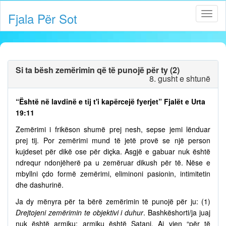
Fjala Për Sot
Si ta bësh zemërimin që të punojë për ty (2)
8. gusht e shtunë
“Është në lavdinë e tij t'i kapërcejë fyerjet” Fjalët e Urta
19:11
Zemërimi i frikëson shumë prej nesh, sepse jemi lënduar
prej tij. Por zemërimi mund të jetë provë se një person
kujdeset për dikë ose për diçka. Asgjë e gabuar nuk është
ndrequr ndonjëherë pa u zemëruar dikush për të. Nëse e
mbyllni çdo formë zemërimi, eliminoni pasionin, intimitetin
dhe dashurinë.
Ja dy mënyra për ta bërë zemërimin të punojë për ju: (1)
Drejtojeni zemërimin te objektivi i duhur
. Bashkëshorti/ja juaj
nuk është armiku; armiku është Satani. Ai vjen “për të