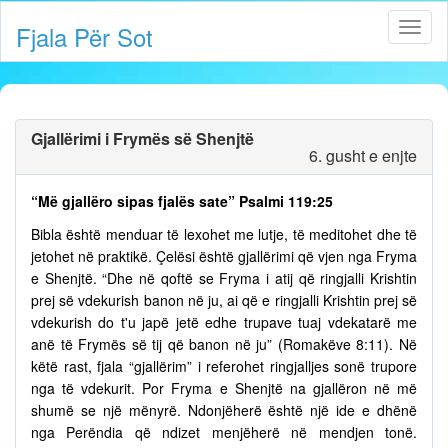
Fjala Për Sot
Gjallërimi i Frymës së Shenjtë
6. gusht e enjte
“Më gjallëro sipas fjalës sate” Psalmi 119:25
Bibla është menduar të lexohet me lutje, të meditohet dhe të
jetohet në praktikë. Çelësi është gjallërimi që vjen nga Fryma
e Shenjtë. “Dhe në qoftë se Fryma i atij që ringjalli Krishtin
prej së vdekurish banon në ju, ai që e ringjalli Krishtin prej së
vdekurish do t'u japë jetë edhe trupave tuaj vdekatarë me
anë të Frymës së tij që banon në ju” (Romakëve 8:11). Në
këtë rast, fjala “gjallërim” i referohet ringjalljes sonë trupore
nga të vdekurit. Por Fryma e Shenjtë na gjallëron në më
shumë se një mënyrë. Ndonjëherë është një ide e dhënë
nga Perëndia që ndizet menjëherë në mendjen tonë.