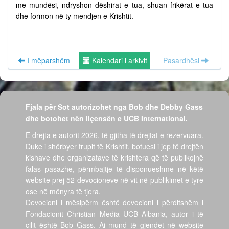
me mundësi, ndryshon dëshirat e tua, shuan frikërat e tua
dhe formon në ty mendjen e Krishtit.
I mëparshëm
Kalendari i arkivit
Pasardhësi
Fjala për Sot autorizohet nga Bob dhe Debby Gass
dhe botohet nën liçensën e UCB International.
E drejta e autorit 2026, të gjitha të drejtat e rezervuara.
Duke i shërbyer trupit të Krishtit, botuesi i jep të drejtën
kishave dhe organizatave të krishtera që të publikojnë
falas pasazhe, përmbajtje të disponueshme në këtë
website prej 52 devocioneve në vit në publikimet e tyre
ose në mënyra të tjera.
Devocioni i mësipërm është devocioni i përditshëm i
Fondacionit Christian Media UCB Albania, autor i të
cilit është Bob Gass. Ai mund të gjendet në website