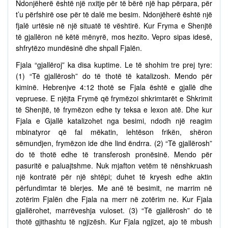
Ndonjëherë është një nxitje për të bërë një hap përpara, për
t’u përfshirë ose për të dalë me besim. Ndonjëherë është një
fjalë urtësie në një situatë të vështirë. Kur Fryma e Shenjtë
të gjallëron në këtë mënyrë, mos hezito. Vepro sipas idesë,
shfrytëzo mundësinë dhe shpall Fjalën.
Fjala “gjallëroj” ka disa kuptime. Le të shohim tre prej tyre:
(1) “Të gjallërosh” do të thotë të katalizosh. Mendo për
kiminë. Hebrenjve 4:12 thotë se Fjala është e gjallë dhe
vepruese. E njëjta Frymë që frymëzoi shkrimtarët e Shkrimit
të Shenjtë, të frymëzon edhe ty teksa e lexon atë. Dhe kur
Fjala e Gjallë katalizohet nga besimi, ndodh një reagim
mbinatyror që fal mëkatin, lehtëson frikën, shëron
sëmundjen, frymëzon ide dhe lind ëndrra. (2) “Të gjallërosh”
do të thotë edhe të transferosh pronësinë. Mendo për
pasuritë e paluajtshme. Nuk mjafton vetëm të nënshkruash
një kontratë për një shtëpi; duhet të kryesh edhe aktin
përfundimtar të blerjes. Me anë të besimit, ne marrim në
zotërim Fjalën dhe Fjala na merr në zotërim ne. Kur Fjala
gjallërohet, marrëveshja vuloset. (3) “Të gjallërosh” do të
thotë gjithashtu të ngjizësh. Kur Fjala ngjizet, ajo të mbush