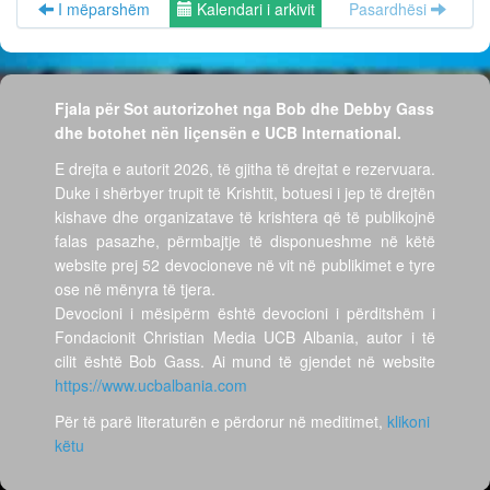
I mëparshëm
Kalendari i arkivit
Pasardhësi
Fjala për Sot autorizohet nga Bob dhe Debby Gass
dhe botohet nën liçensën e UCB International.
E drejta e autorit 2026, të gjitha të drejtat e rezervuara.
Duke i shërbyer trupit të Krishtit, botuesi i jep të drejtën
kishave dhe organizatave të krishtera që të publikojnë
falas pasazhe, përmbajtje të disponueshme në këtë
website prej 52 devocioneve në vit në publikimet e tyre
ose në mënyra të tjera.
Devocioni i mësipërm është devocioni i përditshëm i
Fondacionit Christian Media UCB Albania, autor i të
cilit është Bob Gass. Ai mund të gjendet në website
https://www.ucbalbania.com
Për të parë literaturën e përdorur në meditimet,
klikoni
këtu