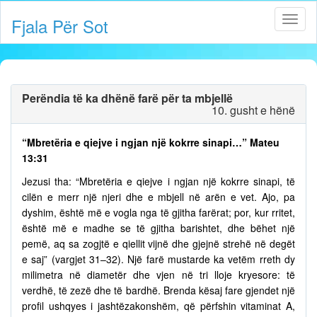
Fjala Për Sot
Perëndia të ka dhënë farë për ta mbjellë
10. gusht e hënë
“Mbretëria e qiejve i ngjan një kokrre sinapi…” Mateu
13:31
Jezusi tha: “Mbretëria e qiejve i ngjan një kokrre sinapi, të
cilën e merr një njeri dhe e mbjell në arën e vet. Ajo, pa
dyshim, është më e vogla nga të gjitha farërat; por, kur rritet,
është më e madhe se të gjitha barishtet, dhe bëhet një
pemë, aq sa zogjtë e qiellit vijnë dhe gjejnë strehë në degët
e saj” (vargjet 31–32). Një farë mustarde ka vetëm rreth dy
milimetra në diametër dhe vjen në tri lloje kryesore: të
verdhë, të zezë dhe të bardhë. Brenda kësaj fare gjendet një
profil ushqyes i jashtëzakonshëm, që përfshin vitaminat A,